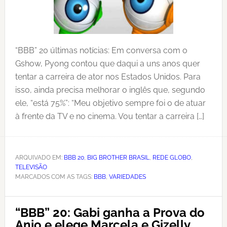
“BBB” 20 últimas notícias: Em conversa com o
Gshow, Pyong contou que daqui a uns anos quer
tentar a carreira de ator nos Estados Unidos. Para
isso, ainda precisa melhorar o inglês que, segundo
ele, “está 75%”: “Meu objetivo sempre foi o de atuar
à frente da TV e no cinema. Vou tentar a carreira […]
ARQUIVADO EM:
BBB 20
,
BIG BROTHER BRASIL
,
REDE GLOBO
,
TELEVISÃO
MARCADOS COM AS TAGS:
BBB
,
VARIEDADES
“BBB” 20: Gabi ganha a Prova do
Anjo e elege Marcela e Gizelly