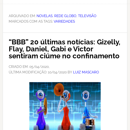
ARQUIVADO EM:
NOVELAS
,
REDE GLOBO
,
TELEVISÃO
MARCADOS COM AS TAGS:
VARIEDADES
“BBB” 20 últimas notícias: Gizelly,
Flay, Daniel, Gabi e Victor
sentiram ciúme no confinamento
CRIADO EM:
05/04/2020
,
ÚLTIMA MODIFICAÇÃO:
10/04/2020
BY
LUIZ MASCARO