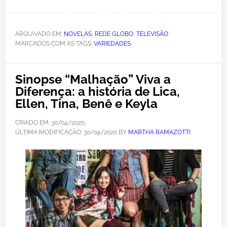
ARQUIVADO EM:
NOVELAS
,
REDE GLOBO
,
TELEVISÃO
MARCADOS COM AS TAGS:
VARIEDADES
Sinopse “Malhação” Viva a
Diferença: a história de Lica,
Ellen, Tina, Benê e Keyla
CRIADO EM:
30/04/2020
,
ÚLTIMA MODIFICAÇÃO:
30/04/2020
BY
MARTHA RAMAZOTTI