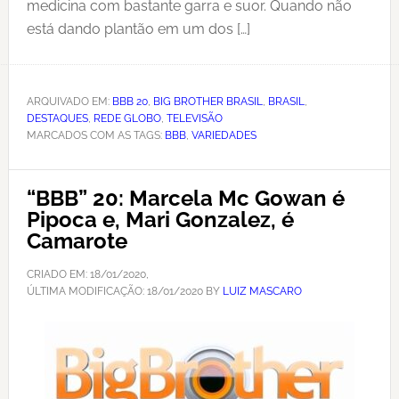
medicina com bastante garra e suor. Quando não
está dando plantão em um dos […]
ARQUIVADO EM:
BBB 20
,
BIG BROTHER BRASIL
,
BRASIL
,
DESTAQUES
,
REDE GLOBO
,
TELEVISÃO
MARCADOS COM AS TAGS:
BBB
,
VARIEDADES
“BBB” 20: Marcela Mc Gowan é
Pipoca e, Mari Gonzalez, é
Camarote
CRIADO EM:
18/01/2020
,
ÚLTIMA MODIFICAÇÃO:
18/01/2020
BY
LUIZ MASCARO