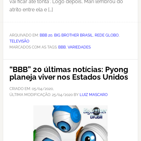
vai ficar até tonta”. Logo depois, Mari lembrou do
atrito entre ela e […]
ARQUIVADO EM:
BBB 20
,
BIG BROTHER BRASIL
,
REDE GLOBO
,
TELEVISÃO
MARCADOS COM AS TAGS:
BBB
,
VARIEDADES
“BBB” 20 últimas notícias: Pyong
planeja viver nos Estados Unidos
CRIADO EM:
05/04/2020
,
ÚLTIMA MODIFICAÇÃO:
25/04/2020
BY
LUIZ MASCARO