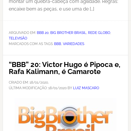
montar um quebra-cabeça com agilidade. Regras:
encaixe bem as peças, e use uma de […]
ARQUIVADO EM:
BBB 20
,
BIG BROTHER BRASIL
,
REDE GLOBO
,
TELEVISÃO
MARCADOS COM AS TAGS:
BBB
,
VARIEDADES
“BBB” 20: Victor Hugo é Pipoca e,
Rafa Kalimann, é Camarote
CRIADO EM:
18/01/2020
,
ÚLTIMA MODIFICAÇÃO:
18/01/2020
BY
LUIZ MASCARO