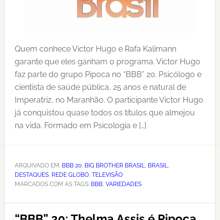
Quem conhece Victor Hugo e Rafa Kalimann
garante que eles ganham o programa. Victor Hugo
faz parte do grupo Pipoca no “BBB” 20. Psicólogo e
cientista de saúde pública, 25 anos e natural de
Imperatriz, no Maranhão. O participante Victor Hugo
já conquistou quase todos os títulos que almejou
na vida. Formado em Psicologia e […]
ARQUIVADO EM:
BBB 20
,
BIG BROTHER BRASIL
,
BRASIL
,
DESTAQUES
,
REDE GLOBO
,
TELEVISÃO
MARCADOS COM AS TAGS:
BBB
,
VARIEDADES
“BBB” 20: Thelma Assis é Pipoca