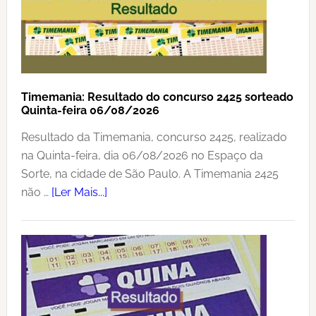
1265
sorteado
Quinta-
feira
06/08/2026
Timemania: Resultado do concurso 2425 sorteado
Quinta-feira 06/08/2026
Resultado da Timemania, concurso 2425, realizado
na Quinta-feira, dia 06/08/2026 no Espaço da
Sorte, na cidade de São Paulo. A Timemania 2425
sobreTimemania:
não …
[Ler Mais...]
Resultado
do
concurso
2425
sorteado
Quinta-