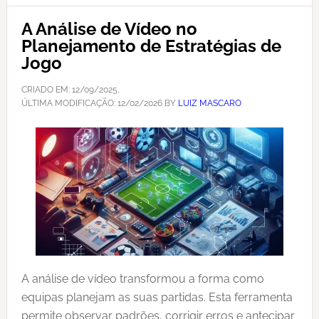
A Análise de Vídeo no
Planejamento de Estratégias de
Jogo
CRIADO EM:
12/09/2025
,
ÚLTIMA MODIFICAÇÃO:
12/02/2026
BY
LUIZ MASCARO
A análise de vídeo transformou a forma como
equipas planejam as suas partidas. Esta ferramenta
permite observar padrões, corrigir erros e antecipar