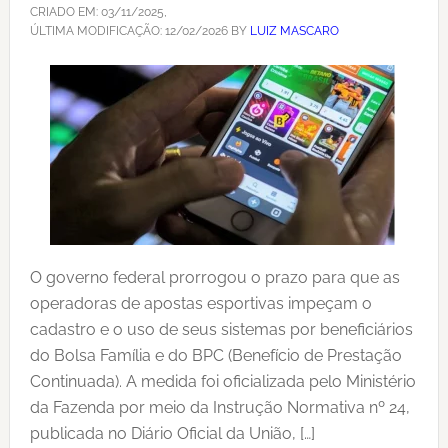
CRIADO EM:
03/11/2025
,
ÚLTIMA MODIFICAÇÃO:
12/02/2026
BY
LUIZ MASCARO
O governo federal prorrogou o prazo para que as
operadoras de apostas esportivas impeçam o
cadastro e o uso de seus sistemas por beneficiários
do Bolsa Família e do BPC (Benefício de Prestação
Continuada). A medida foi oficializada pelo Ministério
da Fazenda por meio da Instrução Normativa nº 24,
publicada no Diário Oficial da União, […]