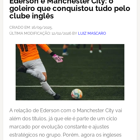
Ederson e Manchester City: o
goleiro que conquistou tudo pelo
clube inglês
CRIADO EM:
16/09/2025
,
ÚLTIMA MODIFICAÇÃO:
12/02/2026
BY
LUIZ MASCARO
A relação de Ederson com o Manchester City vai
além dos títulos, já que ele é parte de um ciclo
marcado por evolução constante e ajustes
estratégicos no grupo. Porém, agora os ingleses