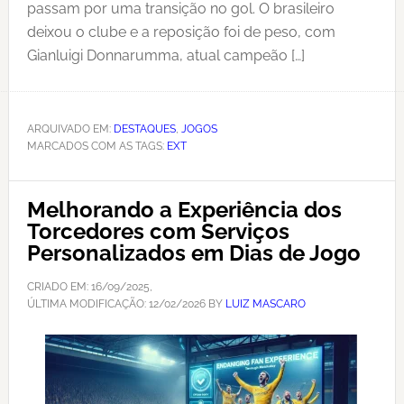
passam por uma transição no gol. O brasileiro
deixou o clube e a reposição foi de peso, com
Gianluigi Donnarumma, atual campeão […]
ARQUIVADO EM:
DESTAQUES
,
JOGOS
MARCADOS COM AS TAGS:
EXT
Melhorando a Experiência dos
Torcedores com Serviços
Personalizados em Dias de Jogo
CRIADO EM:
16/09/2025
,
ÚLTIMA MODIFICAÇÃO:
12/02/2026
BY
LUIZ MASCARO