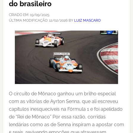
do brasileiro
CRIADO EM:
19/09/2025
,
ÚLTIMA MODIFICAÇÃO:
12/02/2026
BY
LUIZ MASCARO
O circuito de Mônaco ganhou um brilho especial
com as vitórias de Ayrton Senna, que ali escreveu
capítulos inesquecíveis na Fórmula 1 e foi apelidado
de “Rei de Mônaco” Por essa razão, corridas
lendárias como as de Senna inspiram a apostar com
5 reais, revivendo emoções que atravessam