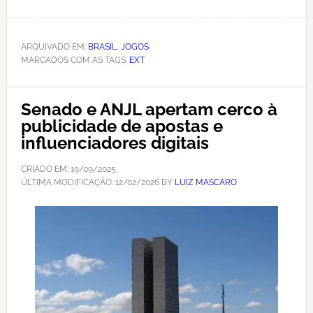
ARQUIVADO EM:
BRASIL
,
JOGOS
MARCADOS COM AS TAGS:
EXT
Senado e ANJL apertam cerco à
publicidade de apostas e
influenciadores digitais
CRIADO EM:
19/09/2025
,
ÚLTIMA MODIFICAÇÃO:
12/02/2026
BY
LUIZ MASCARO