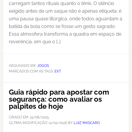
carregam tantos rituais quanto o tênis. O silêncio
exigido antes de um saque não é apenas etiqueta: é
uma pausa quase litúrgica, onde todos aguardam a
batida da bola como se fosse um gesto sagrado.
Essa atmosfera transforma a quadra em espaço de
reverência, em que o […]
ARQUIVADO EM:
JOGOS
MARCADOS COM AS TAGS:
EXT
Guia rápido para apostar com
segurança: como avaliar os
palpites de hoje
CRIADO EM:
19/08/2025
,
ÚLTIMA MODIFICAÇÃO:
12/02/2026
BY
LUIZ MASCARO