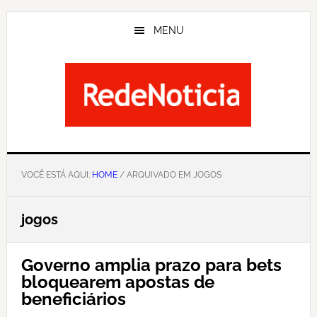
Skip
to
MENU
main
content
VOCÊ ESTÁ AQUI:
HOME
/ ARQUIVADO EM JOGOS
jogos
Governo amplia prazo para bets
bloquearem apostas de
beneficiários