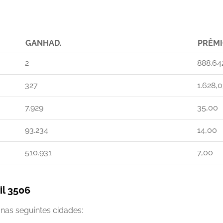
GANHAD.
PRÊM
2
888.64
327
1.628,
7.929
35,00
93.234
14,00
510.931
7,00
l 3506
nas seguintes cidades: