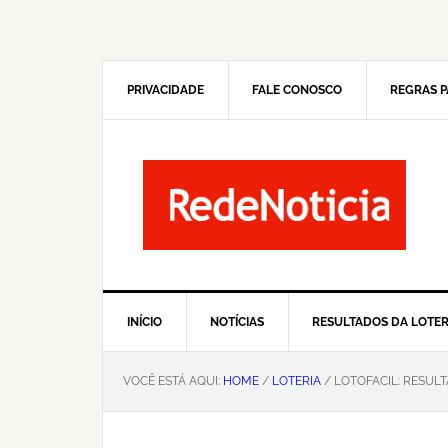
Pular
Skip
para
to
navegação
main
primária
content
PRIVACIDADE
FALE CONOSCO
REGRAS P
INÍCIO
NOTÍCIAS
RESULTADOS DA LOTER
VOCÊ ESTÁ AQUI:
HOME
/
LOTERIA
/ LOTOFACIL: RESUL