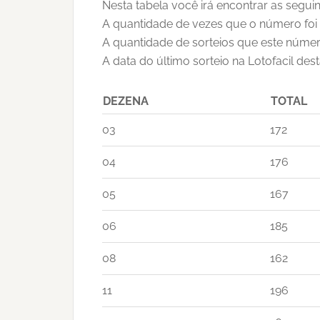
Nesta tabela você irá encontrar as seguin
A quantidade de vezes que o número foi 
A quantidade de sorteios que este númer
A data do último sorteio na Lotofacil des
DEZENA
TOTAL
03
172
04
176
05
167
06
185
08
162
11
196