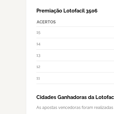
Premiação Lotofacil 3506
ACERTOS
15
14
13
12
11
Cidades Ganhadoras da Lotofaci
As apostas vencedoras foram realizadas 