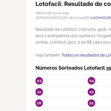
Lotofacil: Resultado do c
CRIADO EM:
07/10/2025
,
ÚLTIMA MODIFICAÇÃO:
08/10/2025
BY
LUIZ MASCAR
Resultado da Lotofacil, concurso 3506, r
teve 2 acertadores dos números. Os gan
sorteio, Lotofacil 3507, é de R$ 1.800.000
Veja também:
Todos os resultados da Lot
Números Sorteados Lotofacil 3
03
04
11
12
18
22