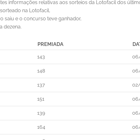
tes informações relativas aos sorteios da Lotofacil dos últi
sorteado na Lotofacil,
o saiu e o concurso teve ganhador,
ta dezena.
PREMIADA
DA
143
06
148
06
137
02
151
06
139
06
164
06