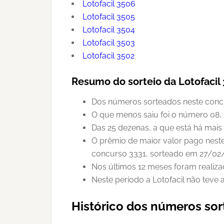
Lotofacil 3506
Lotofacil 3505
Lotofacil 3504
Lotofacil 3503
Lotofacil 3502
Resumo do sorteio da Lotofacil
Dos números sorteados neste concur
O que menos saiu foi o número 08,
Das 25 dezenas, a que está há mais 
O prêmio de maior valor pago neste
concurso 3331, sorteado em 27/02
Nos últimos 12 meses foram realiza
Neste período a Lotofacil não teve
Histórico dos números sor