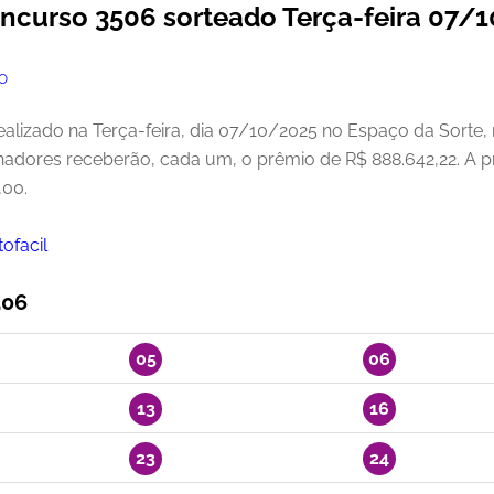
oncurso 3506 sorteado Terça-feira 07/
O
ealizado na Terça-feira, dia 07/10/2025 no Espaço da Sorte, 
hadores receberão, cada um, o prêmio de R$ 888.642,22. A p
,00.
ofacil
506
05
06
13
16
23
24