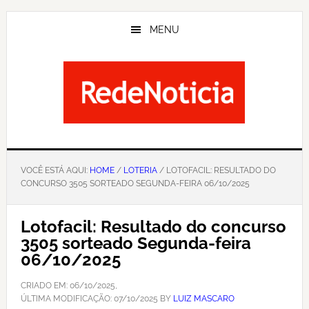
Skip
to
MENU
main
content
VOCÊ ESTÁ AQUI:
HOME
/
LOTERIA
/ LOTOFACIL: RESULTADO DO
CONCURSO 3505 SORTEADO SEGUNDA-FEIRA 06/10/2025
Lotofacil: Resultado do concurso
3505 sorteado Segunda-feira
06/10/2025
CRIADO EM:
06/10/2025
,
ÚLTIMA MODIFICAÇÃO:
07/10/2025
BY
LUIZ MASCARO