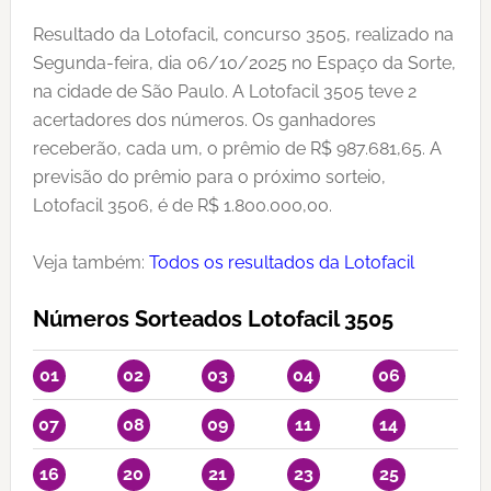
Resultado da Lotofacil, concurso 3505, realizado na
Segunda-feira, dia 06/10/2025 no Espaço da Sorte,
na cidade de São Paulo. A Lotofacil 3505 teve 2
acertadores dos números. Os ganhadores
receberão, cada um, o prêmio de R$ 987.681,65. A
previsão do prêmio para o próximo sorteio,
Lotofacil 3506, é de R$ 1.800.000,00.
Veja também:
Todos os resultados da Lotofacil
Números Sorteados Lotofacil 3505
01
02
03
04
06
07
08
09
11
14
16
20
21
23
25