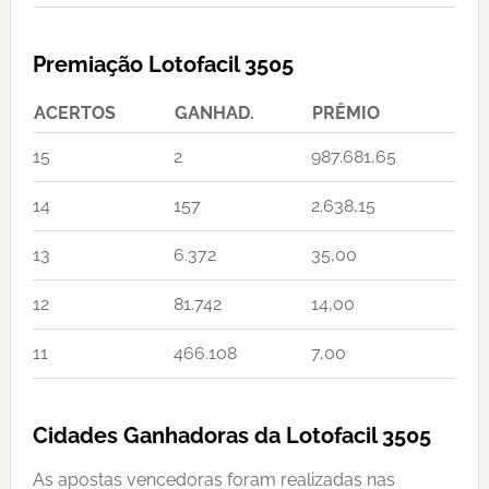
Premiação Lotofacil 3505
ACERTOS
GANHAD.
PRÊMIO
15
2
987.681,65
14
157
2.638,15
13
6.372
35,00
12
81.742
14,00
11
466.108
7,00
Cidades Ganhadoras da Lotofacil 3505
As apostas vencedoras foram realizadas nas