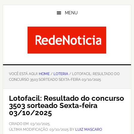
Skip
to
MENU
main
content
VOCÊ ESTÁ AQUI:
HOME
/
LOTERIA
/ LOTOFACIL: RESULTADO DO
CONCURSO 3503 SORTEADO SEXTA-FEIRA 03/10/2025
Lotofacil: Resultado do concurso
3503 sorteado Sexta-feira
03/10/2025
CRIADO EM:
03/10/2025
,
ÚLTIMA MODIFICAÇÃO:
03/10/2025
BY
LUIZ MASCARO