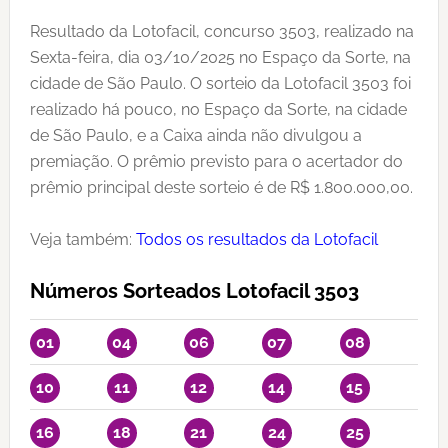
Resultado da Lotofacil, concurso 3503, realizado na
Sexta-feira, dia 03/10/2025 no Espaço da Sorte, na
cidade de São Paulo. O sorteio da Lotofacil 3503 foi
realizado há pouco, no Espaço da Sorte, na cidade
de São Paulo, e a Caixa ainda não divulgou a
premiação. O prêmio previsto para o acertador do
prêmio principal deste sorteio é de R$ 1.800.000,00.
Veja também:
Todos os resultados da Lotofacil
Números Sorteados Lotofacil 3503
01
04
06
07
08
10
11
12
14
15
16
18
21
24
25