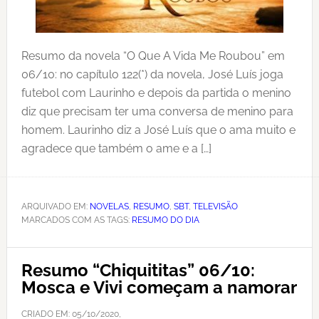
Resumo da novela “O Que A Vida Me Roubou” em
06/10: no capítulo 122(*) da novela, José Luís joga
futebol com Laurinho e depois da partida o menino
diz que precisam ter uma conversa de menino para
homem. Laurinho diz a José Luís que o ama muito e
agradece que também o ame e a […]
ARQUIVADO EM:
NOVELAS
,
RESUMO
,
SBT
,
TELEVISÃO
MARCADOS COM AS TAGS:
RESUMO DO DIA
Resumo “Chiquititas” 06/10:
Mosca e Vivi começam a namorar
CRIADO EM:
05/10/2020
,