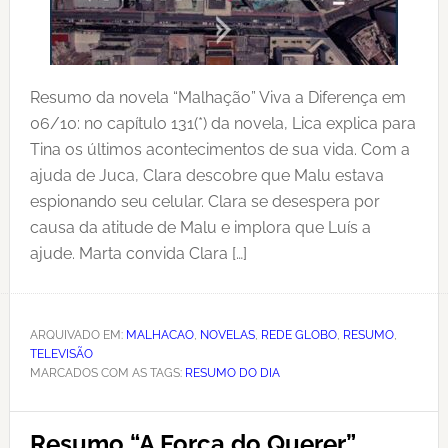
Resumo da novela “Malhação” Viva a Diferença em
06/10: no capítulo 131(*) da novela, Lica explica para
Tina os últimos acontecimentos de sua vida. Com a
ajuda de Juca, Clara descobre que Malu estava
espionando seu celular. Clara se desespera por
causa da atitude de Malu e implora que Luís a
ajude. Marta convida Clara […]
ARQUIVADO EM:
MALHACAO
,
NOVELAS
,
REDE GLOBO
,
RESUMO
,
TELEVISÃO
MARCADOS COM AS TAGS:
RESUMO DO DIA
Resumo “A Força do Querer”