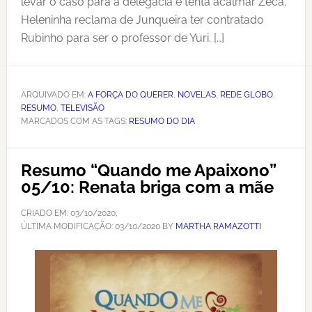
levar o caso para a delegacia e tenta acalmar Zeca.
Heleninha reclama de Junqueira ter contratado
Rubinho para ser o professor de Yuri. […]
ARQUIVADO EM:
A FORÇA DO QUERER
,
NOVELAS
,
REDE GLOBO
,
RESUMO
,
TELEVISÃO
MARCADOS COM AS TAGS:
RESUMO DO DIA
Resumo “Quando me Apaixono”
05/10: Renata briga com a mãe
CRIADO EM:
03/10/2020
,
ÚLTIMA MODIFICAÇÃO:
03/10/2020
BY
MARTHA RAMAZOTTI