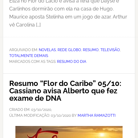
Eliza no Flor do Lácio e avisa à filha que Dayse e
Carlinhos dormirão com ela na casa de Hugo.
Maurice aposta Stelinha em um jogo de azar. Arthur
vê Carolina […]
ARQUIVADO EM:
NOVELAS
,
REDE GLOBO
,
RESUMO
,
TELEVISÃO
,
TOTALMENTE DEMAIS
MARCADOS COM AS TAGS:
RESUMO DO DIA
Resumo “Flor do Caribe” 05/10:
Cassiano avisa Alberto que fez
exame de DNA
CRIADO EM:
03/10/2020
,
ÚLTIMA MODIFICAÇÃO:
03/10/2020
BY
MARTHA RAMAZOTTI