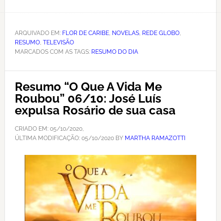
ARQUIVADO EM:
FLOR DE CARIBE
,
NOVELAS
,
REDE GLOBO
,
RESUMO
,
TELEVISÃO
MARCADOS COM AS TAGS:
RESUMO DO DIA
Resumo “O Que A Vida Me
Roubou” 06/10: José Luís
expulsa Rosário de sua casa
CRIADO EM:
05/10/2020
,
ÚLTIMA MODIFICAÇÃO:
05/10/2020
BY
MARTHA RAMAZOTTI