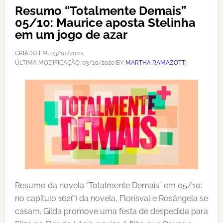
Resumo “Totalmente Demais”
05/10: Maurice aposta Stelinha
em um jogo de azar
CRIADO EM:
03/10/2020
,
ÚLTIMA MODIFICAÇÃO:
03/10/2020
BY
MARTHA RAMAZOTTI
Resumo da novela “Totalmente Demais” em 05/10:
no capítulo 162(*) da novela, Florisval e Rosângela se
casam. Gilda promove uma festa de despedida para