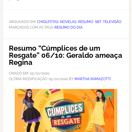
ARQUIVADO EM:
CHIQUITITAS
,
NOVELAS
,
RESUMO
,
SBT
,
TELEVISÃO
MARCADOS COM AS TAGS:
RESUMO DO DIA
Resumo “Cúmplices de um
Resgate” 06/10: Geraldo ameaça
Regina
CRIADO EM:
05/10/2020
,
ÚLTIMA MODIFICAÇÃO:
05/10/2020
BY
MARTHA RAMAZOTTI