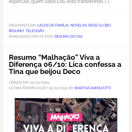
especula: quem sabe Edu está transferindo […]
ARQUIVADO EM:
LAÇOS DE FAMÍLIA
,
NOVELAS
,
REDE GLOBO
,
RESUMO
,
TELEVISÃO
MARCADOS COM AS TAGS:
RESUMO DO DIA
Resumo “Malhação” Viva a
Diferença 06/10: Lica confessa a
Tina que beijou Deco
CRIADO EM:
05/10/2020
,
ÚLTIMA MODIFICAÇÃO:
05/10/2020
BY
MARTHA RAMAZOTTI