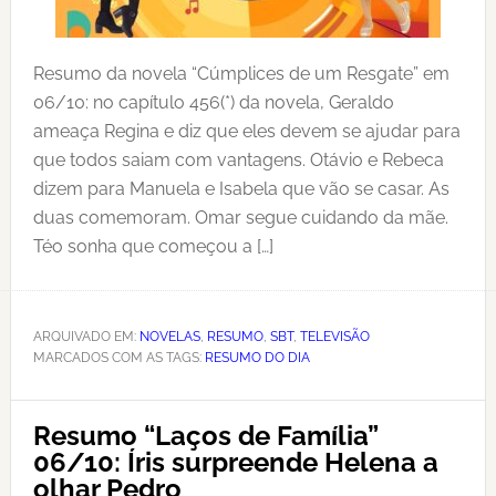
Resumo da novela “Cúmplices de um Resgate” em
06/10: no capítulo 456(*) da novela, Geraldo
ameaça Regina e diz que eles devem se ajudar para
que todos saiam com vantagens. Otávio e Rebeca
dizem para Manuela e Isabela que vão se casar. As
duas comemoram. Omar segue cuidando da mãe.
Téo sonha que começou a […]
ARQUIVADO EM:
NOVELAS
,
RESUMO
,
SBT
,
TELEVISÃO
MARCADOS COM AS TAGS:
RESUMO DO DIA
Resumo “Laços de Família”
06/10: Íris surpreende Helena a
olhar Pedro