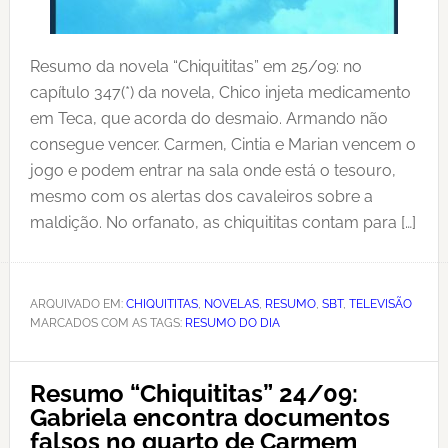
Resumo da novela “Chiquititas” em 25/09: no
capítulo 347(*) da novela, Chico injeta medicamento
em Teca, que acorda do desmaio. Armando não
consegue vencer. Carmen, Cintia e Marian vencem o
jogo e podem entrar na sala onde está o tesouro,
mesmo com os alertas dos cavaleiros sobre a
maldição. No orfanato, as chiquititas contam para […]
ARQUIVADO EM:
CHIQUITITAS
,
NOVELAS
,
RESUMO
,
SBT
,
TELEVISÃO
MARCADOS COM AS TAGS:
RESUMO DO DIA
Resumo “Chiquititas” 24/09:
Gabriela encontra documentos
falsos no quarto de Carmem