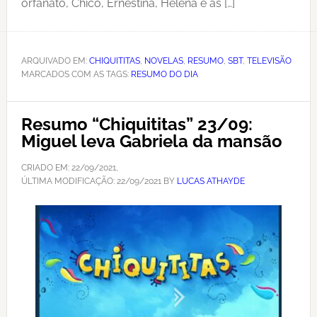
orfanato, Chico, Ernestina, Helena e as […]
ARQUIVADO EM:
CHIQUITITAS
,
NOVELAS
,
RESUMO
,
SBT
,
TELEVISÃO
MARCADOS COM AS TAGS:
RESUMO DO DIA
Resumo “Chiquititas” 23/09:
Miguel leva Gabriela da mansão
CRIADO EM:
22/09/2021
,
ÚLTIMA MODIFICAÇÃO:
22/09/2021
BY
LUCAS ATHAYDE