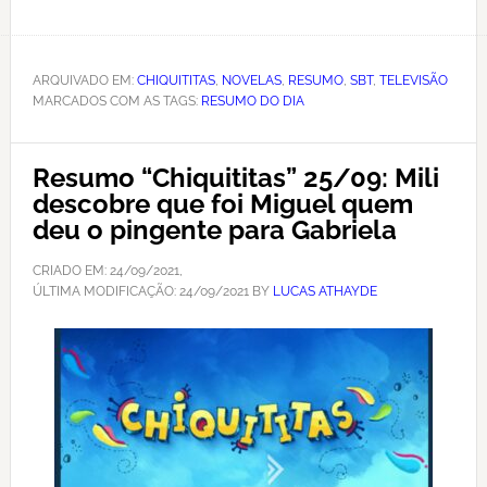
ARQUIVADO EM:
CHIQUITITAS
,
NOVELAS
,
RESUMO
,
SBT
,
TELEVISÃO
MARCADOS COM AS TAGS:
RESUMO DO DIA
Resumo “Chiquititas” 25/09: Mili
descobre que foi Miguel quem
deu o pingente para Gabriela
CRIADO EM:
24/09/2021
,
ÚLTIMA MODIFICAÇÃO:
24/09/2021
BY
LUCAS ATHAYDE