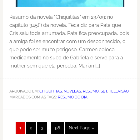
Resumo da novela “Chiquititas” em 23/09: no
capítulo 345(*) da novela, Teca diz para Pata que
Cris saiu toda arrumada. Pata fica preocupada, pois
a amiga foi se encontrar com um desconhecido, o
que pode ser muito perigoso. Carmen coloca
medicamento no suco de Gabriela e serve para a
mulher sem que ela perceba. Marian […]
ARQUIVADO EM:
CHIQUITITAS
,
NOVELAS
,
RESUMO
,
SBT
,
TELEVISÃO
MARCADOS COM AS TAGS:
RESUMO DO DIA
Interim
Página
Página
Página
Página
Go
1
2
3
…
98
Next Page »
pages
to
omitted