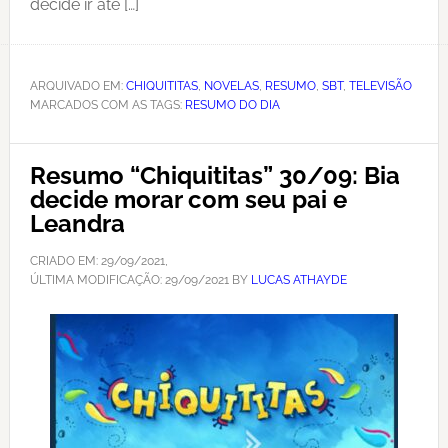
decide ir até […]
ARQUIVADO EM:
CHIQUITITAS
,
NOVELAS
,
RESUMO
,
SBT
,
TELEVISÃO
MARCADOS COM AS TAGS:
RESUMO DO DIA
Resumo “Chiquititas” 30/09: Bia
decide morar com seu pai e
Leandra
CRIADO EM:
29/09/2021
,
ÚLTIMA MODIFICAÇÃO:
29/09/2021
BY
LUCAS ATHAYDE