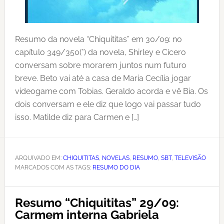
Resumo da novela “Chiquititas” em 30/09: no
capítulo 349/350(*) da novela, Shirley e Cícero
conversam sobre morarem juntos num futuro
breve. Beto vai até a casa de Maria Cecília jogar
videogame com Tobias. Geraldo acorda e vê Bia. Os
dois conversam e ele diz que logo vai passar tudo
isso. Matilde diz para Carmen e […]
ARQUIVADO EM:
CHIQUITITAS
,
NOVELAS
,
RESUMO
,
SBT
,
TELEVISÃO
MARCADOS COM AS TAGS:
RESUMO DO DIA
Resumo “Chiquititas” 29/09:
Carmem interna Gabriela