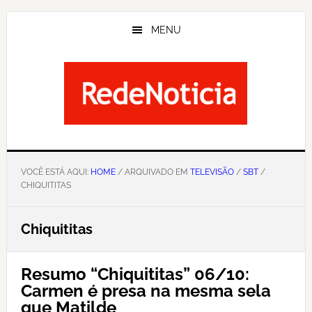
Skip
to
MENU
main
content
VOCÊ ESTÁ AQUI:
HOME
/ ARQUIVADO EM
TELEVISÃO
/
SBT
/
CHIQUITITAS
Chiquititas
Resumo “Chiquititas” 06/10:
Carmen é presa na mesma sela
que Matilde