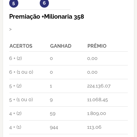
5
6
Premiação +Milionaria 358
>
ACERTOS
GANHAD
PRÊMIO
6 + (2)
0
0,00
6 + (1 ou 0)
0
0,00
5 + (2)
1
224.136,07
5 + (1 ou 0)
9
11.068,45
4 + (2)
59
1.809,00
4 + (1)
944
113,06