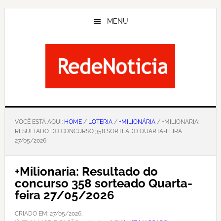
Skip
to
MENU
main
content
VOCÊ ESTÁ AQUI:
HOME
/
LOTERIA
/
+MILIONÁRIA
/ +MILIONARIA:
RESULTADO DO CONCURSO 358 SORTEADO QUARTA-FEIRA
27/05/2026
+Milionaria: Resultado do
concurso 358 sorteado Quarta-
feira 27/05/2026
CRIADO EM:
27/05/2026
,