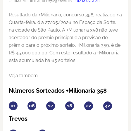
ÚLTIMA MODIFICAÇÃO:
27/05/2026
BY
LUIZ MASCARO
Resultado da +Milionaria, concurso 358, realizado na
Quarta-feira, dia 27/05/2026 no Espaço da Sorte,
na cidade de São Paulo. A +Milionaria 358 não teve
acertador do prêmio principal e a previsão do
prêmio para o próximo sorteio, +Milionaria 359, é de
R$ 45.000.000,00. Com este resultado a +Milionaria
esta acumulada ha 65 sorteios
Veja também:
Números Sorteados +Milionaria 358
01
06
12
18
22
42
Trevos