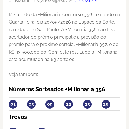
ÚLTIMA MODIFICAÇÃO:
20/05/2026
BY
LUIZ MASCARO
Resultado da +Milionaria, concurso 356, realizado na
Quarta-feira, dia 20/05/2026 no Espaço da Sorte,
na cidade de São Paulo. A +Milionaria 356 não teve
acertador do prêmio principal e a previsão do
prêmio para o próximo sorteio, +Milionaria 357, é de
R$ 43.500.000,00. Com este resultado a +Milionaria
esta acumulada ha 63 sorteios
Veja também:
Números Sorteados +Milionaria 356
01
05
09
22
25
28
Trevos