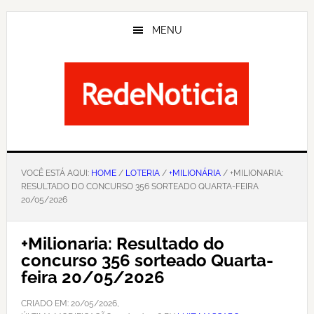
Skip
to
MENU
main
content
VOCÊ ESTÁ AQUI:
HOME
/
LOTERIA
/
+MILIONÁRIA
/ +MILIONARIA:
RESULTADO DO CONCURSO 356 SORTEADO QUARTA-FEIRA
20/05/2026
+Milionaria: Resultado do
concurso 356 sorteado Quarta-
feira 20/05/2026
CRIADO EM:
20/05/2026
,