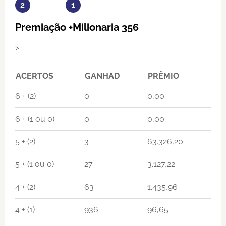
2
1
Premiação +Milionaria 356
>
ACERTOS
GANHAD
PRÊMIO
6 + (2)
0
0,00
6 + (1 ou 0)
0
0,00
5 + (2)
3
63.326,20
5 + (1 ou 0)
27
3.127,22
4 + (2)
63
1.435,96
4 + (1)
936
96,65