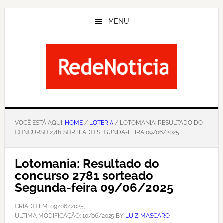
Skip
to
MENU
main
content
VOCÊ ESTÁ AQUI:
HOME
/
LOTERIA
/ LOTOMANIA: RESULTADO DO
CONCURSO 2781 SORTEADO SEGUNDA-FEIRA 09/06/2025
Lotomania: Resultado do
concurso 2781 sorteado
Segunda-feira 09/06/2025
CRIADO EM:
09/06/2025
,
ÚLTIMA MODIFICAÇÃO:
10/06/2025
BY
LUIZ MASCARO