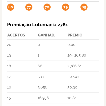
60
77
78
79
89
Premiação Lotomania 2781
ACERTOS
GANHAD.
PRÊMIO
20
0
0,00
19
1
294.265,86
18
66
2.786,61
17
599
307,03
16
3.656
50,30
15
16.956
10,84