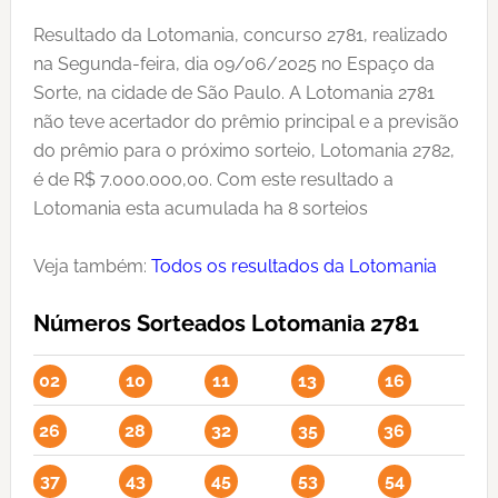
Resultado da Lotomania, concurso 2781, realizado
na Segunda-feira, dia 09/06/2025 no Espaço da
Sorte, na cidade de São Paulo. A Lotomania 2781
não teve acertador do prêmio principal e a previsão
do prêmio para o próximo sorteio, Lotomania 2782,
é de R$ 7.000.000,00. Com este resultado a
Lotomania esta acumulada ha 8 sorteios
Veja também:
Todos os resultados da Lotomania
Números Sorteados Lotomania 2781
02
10
11
13
16
26
28
32
35
36
37
43
45
53
54