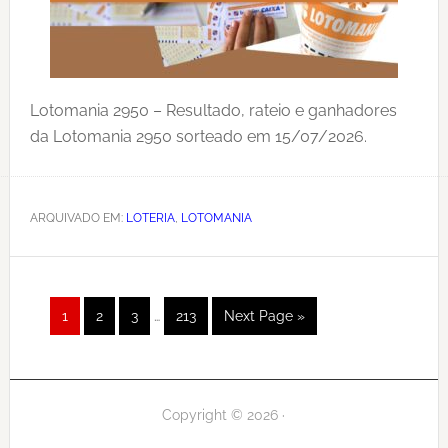
Lotomania 2950 – Resultado, rateio e ganhadores
da Lotomania 2950 sorteado em 15/07/2026.
ARQUIVADO EM:
LOTERIA
,
LOTOMANIA
Interim
Página
Página
Página
Página
Go
1
2
3
…
213
Next Page »
pages
to
omitted
Copyright © 2026 ·