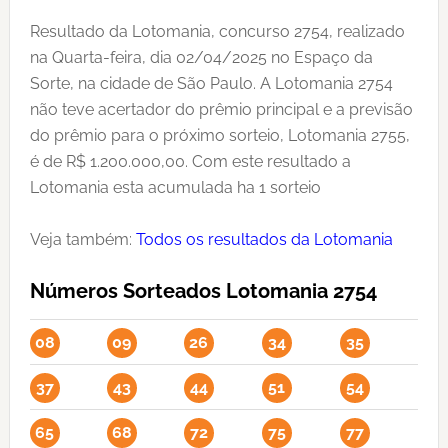
Resultado da Lotomania, concurso 2754, realizado
na Quarta-feira, dia 02/04/2025 no Espaço da
Sorte, na cidade de São Paulo. A Lotomania 2754
não teve acertador do prêmio principal e a previsão
do prêmio para o próximo sorteio, Lotomania 2755,
é de R$ 1.200.000,00. Com este resultado a
Lotomania esta acumulada ha 1 sorteio
Veja também:
Todos os resultados da Lotomania
Números Sorteados Lotomania 2754
08
09
26
34
35
37
43
44
51
54
65
68
72
75
77