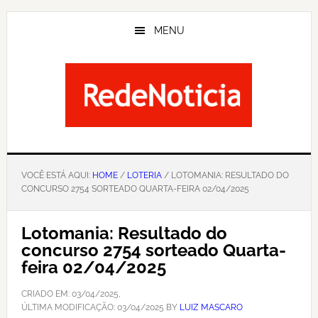
Skip
to
MENU
main
content
VOCÊ ESTÁ AQUI:
HOME
/
LOTERIA
/ LOTOMANIA: RESULTADO DO
CONCURSO 2754 SORTEADO QUARTA-FEIRA 02/04/2025
Lotomania: Resultado do
concurso 2754 sorteado Quarta-
feira 02/04/2025
CRIADO EM:
03/04/2025
,
ÚLTIMA MODIFICAÇÃO:
03/04/2025
BY
LUIZ MASCARO