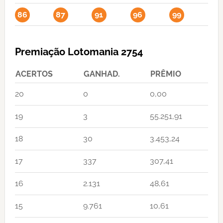
86
87
91
96
99
Premiação Lotomania 2754
ACERTOS
GANHAD.
PRÊMIO
20
0
0,00
19
3
55.251,91
18
30
3.453,24
17
337
307,41
16
2.131
48,61
15
9.761
10,61