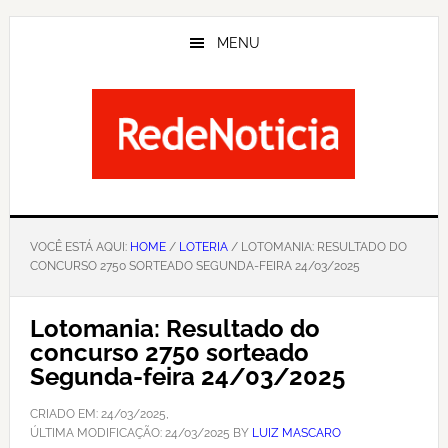
Skip
to
MENU
main
content
VOCÊ ESTÁ AQUI:
HOME
/
LOTERIA
/ LOTOMANIA: RESULTADO DO
CONCURSO 2750 SORTEADO SEGUNDA-FEIRA 24/03/2025
Lotomania: Resultado do
concurso 2750 sorteado
Segunda-feira 24/03/2025
CRIADO EM:
24/03/2025
,
ÚLTIMA MODIFICAÇÃO:
24/03/2025
BY
LUIZ MASCARO