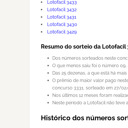
Lotofacil 3433
Lotofacil 3432
Lotofacil 3431
Lotofacil 3430
Lotofacil 3429
Resumo do sorteio da Lotofacil
Dos números sorteados neste concur
O que menos saiu foi o número 09, 
Das 25 dezenas, a que está há mais 
O prêmio de maior valor pago neste
concurso 3331, sorteado em 27/02
Nos últimos 12 meses foram realiza
Neste período a Lotofacil não teve
Histórico dos números sor