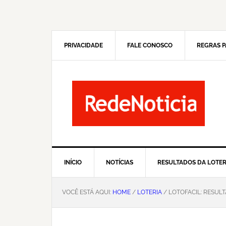
Pular
Skip
para
to
navegação
main
primária
content
PRIVACIDADE
FALE CONOSCO
REGRAS P
INÍCIO
NOTÍCIAS
RESULTADOS DA LOTER
VOCÊ ESTÁ AQUI:
HOME
/
LOTERIA
/ LOTOFACIL: RESUL