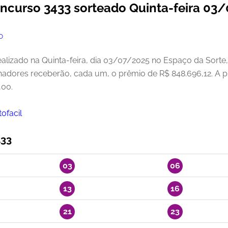
oncurso 3433 sorteado Quinta-feira 03
O
ealizado na Quinta-feira, dia 03/07/2025 no Espaço da Sorte,
hadores receberão, cada um, o prêmio de R$ 848.696,12. A 
,00.
ofacil
433
03
06
13
16
21
23