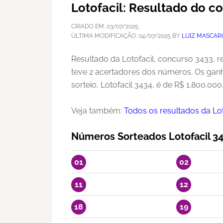
Lotofacil: Resultado do c
CRIADO EM:
03/07/2025
,
ÚLTIMA MODIFICAÇÃO:
04/07/2025
BY
LUIZ MASCAR
Resultado da Lotofacil, concurso 3433, r
teve 2 acertadores dos números. Os gan
sorteio, Lotofacil 3434, é de R$ 1.800.000
Veja também:
Todos os resultados da Lot
Números Sorteados Lotofacil 3
01
02
11
12
18
19