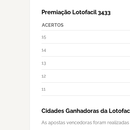
Premiação Lotofacil 3433
ACERTOS
15
14
13
12
11
Cidades Ganhadoras da Lotofaci
As apostas vencedoras foram realizadas 