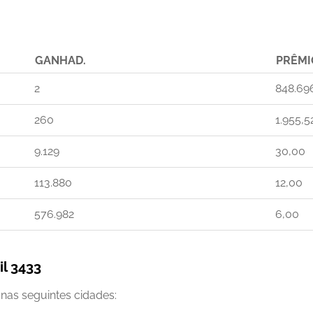
GANHAD.
PRÊMI
2
848.69
260
1.955,5
9.129
30,00
113.880
12,00
576.982
6,00
l 3433
nas seguintes cidades: