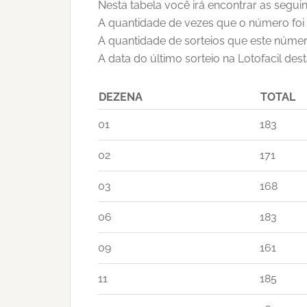
Nesta tabela você irá encontrar as seguin
A quantidade de vezes que o número foi 
A quantidade de sorteios que este númer
A data do último sorteio na Lotofacil des
DEZENA
TOTAL
01
183
02
171
03
168
06
183
09
161
11
185