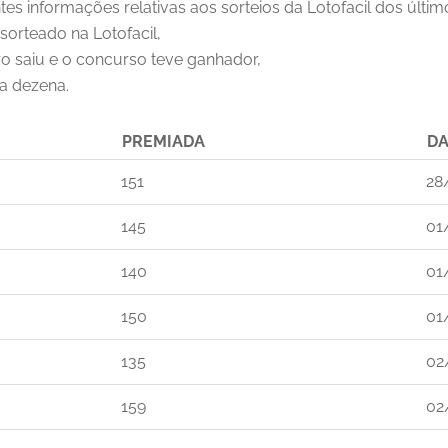
tes informações relativas aos sorteios da Lotofacil dos últi
sorteado na Lotofacil,
o saiu e o concurso teve ganhador,
ta dezena.
PREMIADA
DA
151
28
145
01
140
01
150
01
135
02
159
02