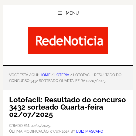
Skip
to
MENU
main
content
VOCÊ ESTÁ AQUI:
HOME
/
LOTERIA
/ LOTOFACIL: RESULTADO DO
CONCURSO 3432 SORTEADO QUARTA-FEIRA 02/07/2025
Lotofacil: Resultado do concurso
3432 sorteado Quarta-feira
02/07/2025
CRIADO EM:
02/07/2025
,
ÚLTIMA MODIFICAÇÃO:
03/07/2025
BY
LUIZ MASCARO