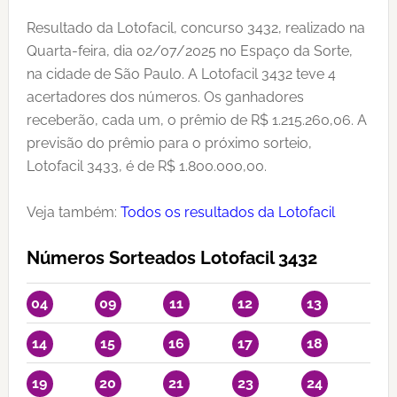
Resultado da Lotofacil, concurso 3432, realizado na
Quarta-feira, dia 02/07/2025 no Espaço da Sorte,
na cidade de São Paulo. A Lotofacil 3432 teve 4
acertadores dos números. Os ganhadores
receberão, cada um, o prêmio de R$ 1.215.260,06. A
previsão do prêmio para o próximo sorteio,
Lotofacil 3433, é de R$ 1.800.000,00.
Veja também:
Todos os resultados da Lotofacil
Números Sorteados Lotofacil 3432
04
09
11
12
13
14
15
16
17
18
19
20
21
23
24