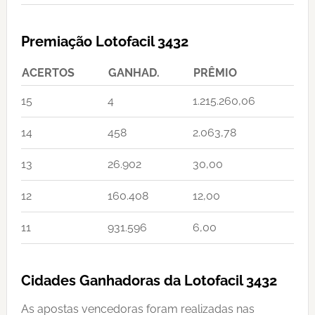
Premiação Lotofacil 3432
ACERTOS
GANHAD.
PRÊMIO
15
4
1.215.260,06
14
458
2.063,78
13
26.902
30,00
12
160.408
12,00
11
931.596
6,00
Cidades Ganhadoras da Lotofacil 3432
As apostas vencedoras foram realizadas nas