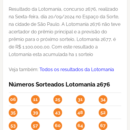
Resultado da Lotomania, concurso 2676, realizado
na Sexta-feira, dia 20/09/2024 no Espaço da Sorte,
na cidade de São Paulo. A Lotomania 2676 não teve
acertador do prêmio principal e a previsão do
prêmio para o próximo sorteio, Lotomania 2677, é
de R$ 1.100.000,00. Com este resultado a
Lotomania esta acumulada ha 1 sorteio
Veja também:
Todos os resultados da Lotomania
Números Sorteados Lotomania 2676
06
11
25
31
34
35
39
43
48
52
53
57
60
64
67