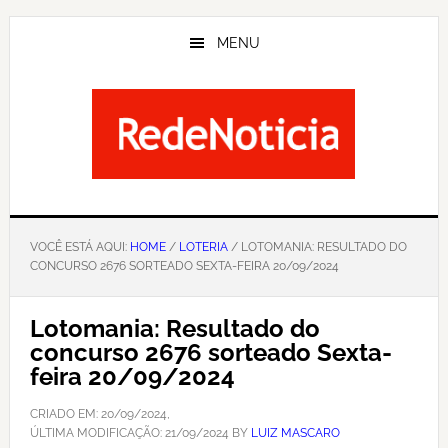
Skip
to
MENU
main
content
VOCÊ ESTÁ AQUI:
HOME
/
LOTERIA
/ LOTOMANIA: RESULTADO DO
CONCURSO 2676 SORTEADO SEXTA-FEIRA 20/09/2024
Lotomania: Resultado do
concurso 2676 sorteado Sexta-
feira 20/09/2024
CRIADO EM:
20/09/2024
,
ÚLTIMA MODIFICAÇÃO:
21/09/2024
BY
LUIZ MASCARO