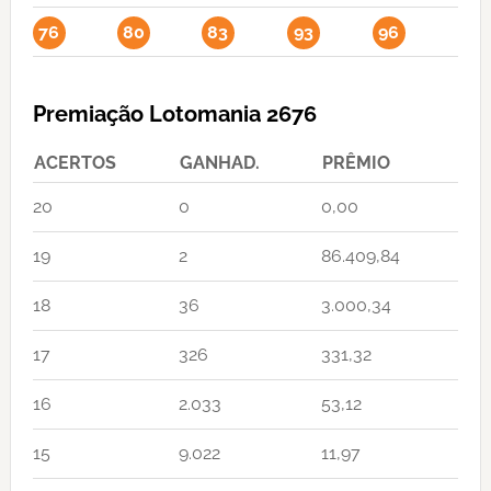
76
80
83
93
96
Premiação Lotomania 2676
ACERTOS
GANHAD.
PRÊMIO
20
0
0,00
19
2
86.409,84
18
36
3.000,34
17
326
331,32
16
2.033
53,12
15
9.022
11,97