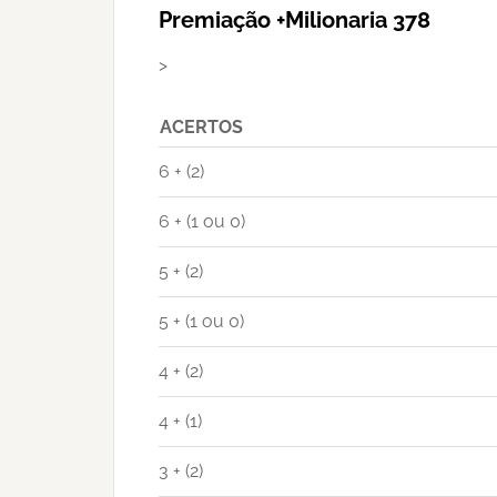
Premiação +Milionaria 378
>
ACERTOS
6 + (2)
6 + (1 ou 0)
5 + (2)
5 + (1 ou 0)
4 + (2)
4 + (1)
3 + (2)