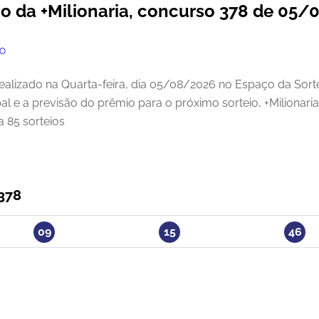
io da +Milionaria, concurso 378 de 05
RO
realizado na Quarta-feira, dia 05/08/2026 no Espaço da Sorte
al e a previsão do prêmio para o próximo sorteio, +Milionari
a 85 sorteios
378
09
15
46