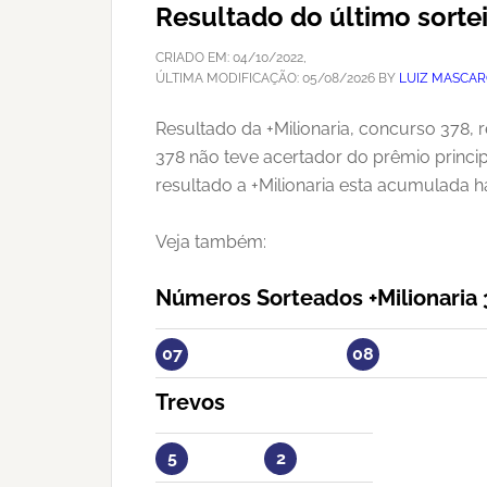
Resultado do último sorte
CRIADO EM:
04/10/2022
,
ÚLTIMA MODIFICAÇÃO:
05/08/2026
BY
LUIZ MASCA
Resultado da +Milionaria, concurso 378, 
378 não teve acertador do prêmio princip
resultado a +Milionaria esta acumulada h
Veja também:
Números Sorteados +Milionaria 
07
08
Trevos
5
2