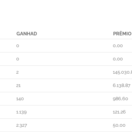
GANHAD
PRÊMIO
0
0,00
0
0,00
2
145.030,
21
6.138,87
140
986,60
1.139
121,26
2.327
50,00