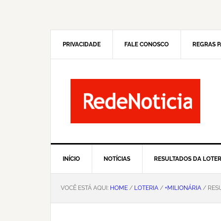
Pular
Skip
para
to
navegação
main
primária
content
PRIVACIDADE
FALE CONOSCO
REGRAS P
INÍCIO
NOTÍCIAS
RESULTADOS DA LOTER
VOCÊ ESTÁ AQUI:
HOME
/
LOTERIA
/
+MILIONÁRIA
/ RES