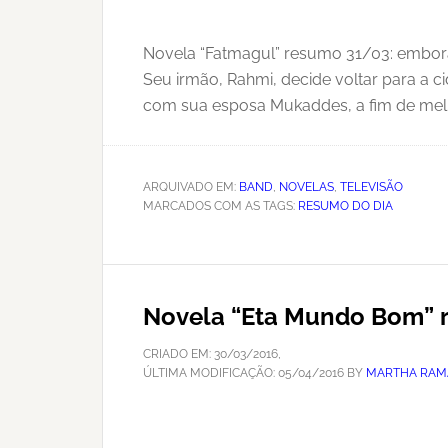
Novela “Fatmagul” resumo 31/03: embora
Seu irmão, Rahmi, decide voltar para a 
com sua esposa Mukaddes, a fim de melh
ARQUIVADO EM:
BAND
,
NOVELAS
,
TELEVISÃO
MARCADOS COM AS TAGS:
RESUMO DO DIA
Novela “Eta Mundo Bom” r
CRIADO EM:
30/03/2016
,
ÚLTIMA MODIFICAÇÃO:
05/04/2016
BY
MARTHA RAM