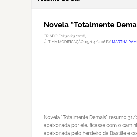
Novela “Totalmente Demai
CRIADO EM:
30/03/2016
,
ÚLTIMA MODIFICAÇÃO:
05/04/2016
BY
MARTHA RAM
Novela “Totalmente Demais” resumo 31/0
apaixonada por ele, ficasse com o camin
apaixonada pelo herdeiro da Bastille e 