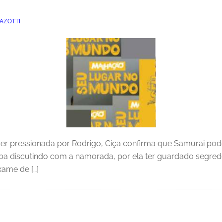
AZOTTI
r pressionada por Rodrigo, Ciça confirma que Samurai pode s
ba discutindo com a namorada, por ela ter guardado segredo
xame de […]