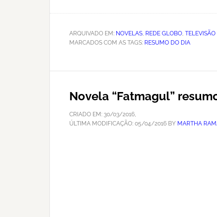
ARQUIVADO EM:
NOVELAS
,
REDE GLOBO
,
TELEVISÃO
MARCADOS COM AS TAGS:
RESUMO DO DIA
Novela “Fatmagul” resumo 
CRIADO EM:
30/03/2016
,
ÚLTIMA MODIFICAÇÃO:
05/04/2016
BY
MARTHA RAM