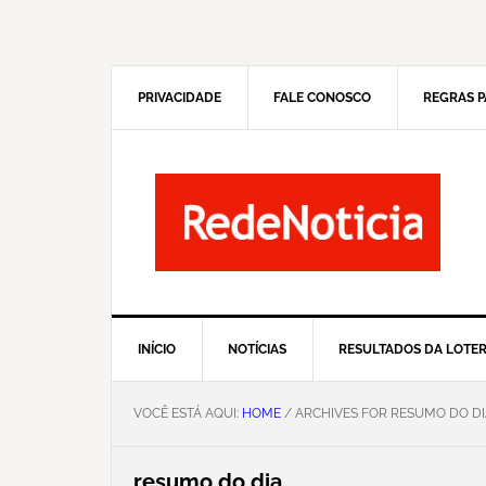
Pular
Skip
para
to
navegação
main
primária
content
PRIVACIDADE
FALE CONOSCO
REGRAS P
INÍCIO
NOTÍCIAS
RESULTADOS DA LOTER
VOCÊ ESTÁ AQUI:
HOME
/ ARCHIVES FOR RESUMO DO DI
resumo do dia