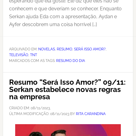
esperando que ela goste. Ele diz que eles não se
conhecem e que deveriam se conhecer. Enquanto
Serkan ajuda Eda com a apresentação, Aydan e
Ayfer descobrem uma coisa horrível […]
ARQUIVADO EM:
NOVELAS
,
RESUMO
,
SERÁ ISSO AMOR?
,
TELEVISÃO
,
TNT
MARCADOS COM AS TAGS:
RESUMO DO DIA
Resumo “Será Isso Amor?” 09/11:
Serkan estabelece novas regras
na empresa
CRIADO EM:
08/11/2023
,
ÚLTIMA MODIFICAÇÃO:
08/11/2023
BY
RITA CARANDINA