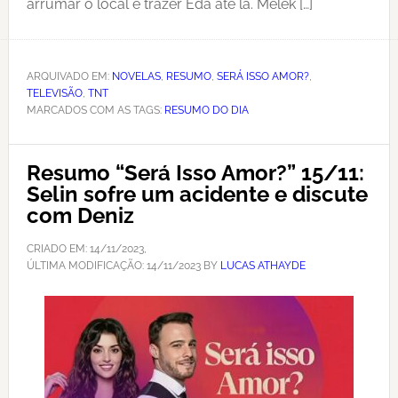
arrumar o local e trazer Eda até lá. Melek […]
ARQUIVADO EM:
NOVELAS
,
RESUMO
,
SERÁ ISSO AMOR?
,
TELEVISÃO
,
TNT
MARCADOS COM AS TAGS:
RESUMO DO DIA
Resumo “Será Isso Amor?” 15/11:
Selin sofre um acidente e discute
com Deniz
CRIADO EM:
14/11/2023
,
ÚLTIMA MODIFICAÇÃO:
14/11/2023
BY
LUCAS ATHAYDE