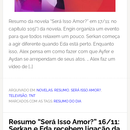
Resumo da novela “Será Isso Amor?” em 17/11: no
capítulo 105(*) da novela, Engin organiza um evento
para que todos relaxem um pouco. Serkan começa
a agir diferente quando Eda está perto. Enquanto
isso, Alex pensa em como fazer com que Ayfer e
Aydan se arrependam de seus atos. … Alex faz um
vídeo de […]
ARQUIVADO EM:
NOVELAS
,
RESUMO
,
SERÁ ISSO AMOR?
,
TELEVISÃO
,
TNT
MARCADOS COM AS TAGS:
RESUMO DO DIA
Resumo “Será Isso Amor?” 16/11:
Serkan e Eda recebem ligação da