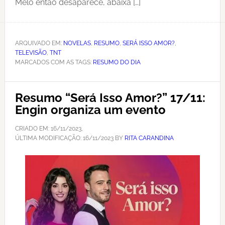
Melo então desaparece, abaixa […]
ARQUIVADO EM:
NOVELAS
,
RESUMO
,
SERÁ ISSO AMOR?
,
TELEVISÃO
,
TNT
MARCADOS COM AS TAGS:
RESUMO DO DIA
Resumo “Será Isso Amor?” 17/11:
Engin organiza um evento
CRIADO EM:
16/11/2023
,
ÚLTIMA MODIFICAÇÃO:
16/11/2023
BY
RITA CARANDINA