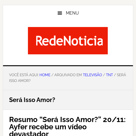
Skip
to
MENU
main
content
VOCÊ ESTÁ AQUI:
HOME
/ ARQUIVADO EM
TELEVISÃO
/
TNT
/ SERÁ
ISSO AMOR?
Será Isso Amor?
Resumo “Será Isso Amor?” 20/11:
Ayfer recebe um vídeo
devastador