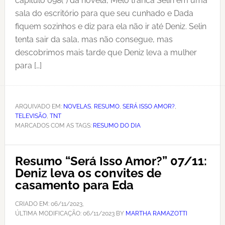
capítulo 098(*) da novela, Melo tranca Selin em uma
sala do escritório para que seu cunhado e Dada
fiquem sozinhos e diz para ela não ir até Deniz. Selin
tenta sair da sala, mas não consegue, mas
descobrimos mais tarde que Deniz leva a mulher
para […]
ARQUIVADO EM:
NOVELAS
,
RESUMO
,
SERÁ ISSO AMOR?
,
TELEVISÃO
,
TNT
MARCADOS COM AS TAGS:
RESUMO DO DIA
Resumo “Será Isso Amor?” 07/11:
Deniz leva os convites de
casamento para Eda
CRIADO EM:
06/11/2023
,
ÚLTIMA MODIFICAÇÃO:
06/11/2023
BY
MARTHA RAMAZOTTI