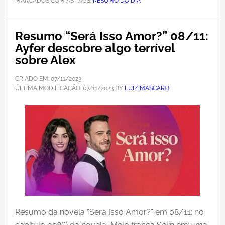
MARCADOS COM AS TAGS:
RESUMO DO DIA
Resumo “Será Isso Amor?” 08/11:
Ayfer descobre algo terrível
sobre Alex
CRIADO EM:
07/11/2023
,
ÚLTIMA MODIFICAÇÃO:
07/11/2023
BY
LUIZ MASCARO
Resumo da novela “Será Isso Amor?” em 08/11: no