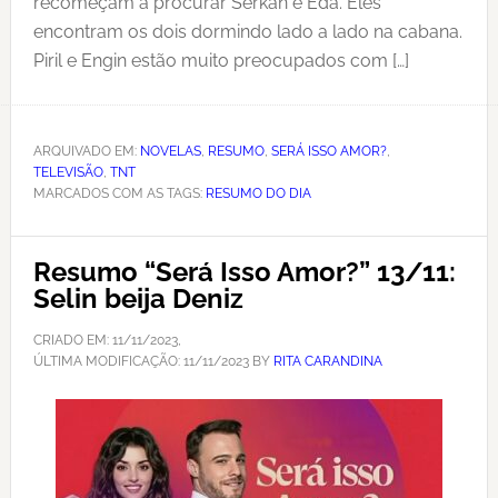
recomeçam a procurar Serkan e Eda. Eles
encontram os dois dormindo lado a lado na cabana.
Piril e Engin estão muito preocupados com […]
ARQUIVADO EM:
NOVELAS
,
RESUMO
,
SERÁ ISSO AMOR?
,
TELEVISÃO
,
TNT
MARCADOS COM AS TAGS:
RESUMO DO DIA
Resumo “Será Isso Amor?” 13/11:
Selin beija Deniz
CRIADO EM:
11/11/2023
,
ÚLTIMA MODIFICAÇÃO:
11/11/2023
BY
RITA CARANDINA