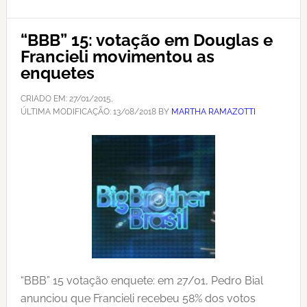
“BBB” 15: votação em Douglas e
Francieli movimentou as
enquetes
CRIADO EM:
27/01/2015
,
ÚLTIMA MODIFICAÇÃO:
13/08/2018
BY
MARTHA RAMAZOTTI
“BBB” 15 votação enquete: em 27/01, Pedro Bial
anunciou que Francieli recebeu 58% dos votos