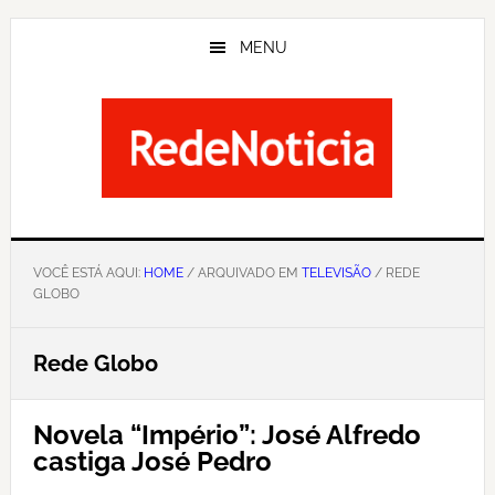
Skip
to
MENU
main
content
VOCÊ ESTÁ AQUI:
HOME
/ ARQUIVADO EM
TELEVISÃO
/ REDE
GLOBO
Rede Globo
Novela “Império”: José Alfredo
castiga José Pedro