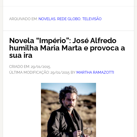
ARQUIVADO EM:
NOVELAS
,
REDE GLOBO
,
TELEVISÃO
Novela “Império”: José Alfredo
humilha Maria Marta e provoca a
sua ira
CRIADO EM:
29/01/2015
,
ÚLTIMA MODIFICAÇÃO:
29/01/2015
BY
MARTHA RAMAZOTTI