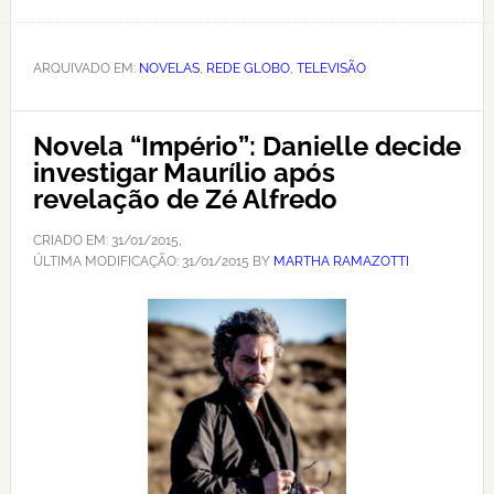
ARQUIVADO EM:
NOVELAS
,
REDE GLOBO
,
TELEVISÃO
Novela “Império”: Danielle decide
investigar Maurílio após
revelação de Zé Alfredo
CRIADO EM:
31/01/2015
,
ÚLTIMA MODIFICAÇÃO:
31/01/2015
BY
MARTHA RAMAZOTTI