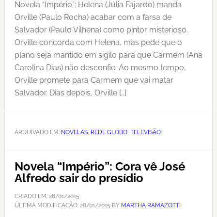
Novela “Império”: Helena (Júlia Fajardo) manda
Orville (Paulo Rocha) acabar com a farsa de
Salvador (Paulo Vilhena) como pintor misterioso.
Orville concorda com Helena, mas pede que o
plano seja mantido em sigilo para que Carmem (Ana
Carolina Dias) não desconfie. Ao mesmo tempo,
Orville promete para Carmem que vai matar
Salvador. Dias depois, Orville […]
ARQUIVADO EM:
NOVELAS
,
REDE GLOBO
,
TELEVISÃO
Novela “Império”: Cora vê José
Alfredo sair do presídio
CRIADO EM:
28/01/2015
,
ÚLTIMA MODIFICAÇÃO:
28/01/2015
BY
MARTHA RAMAZOTTI