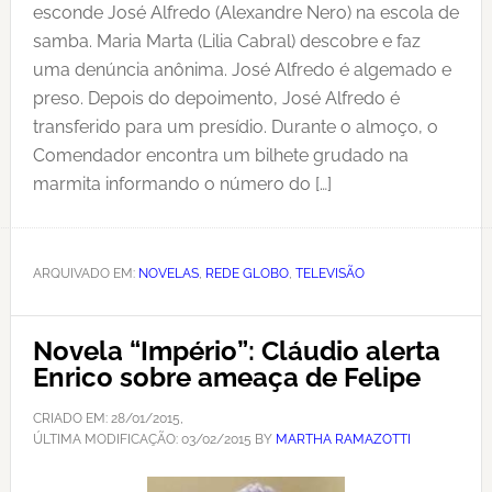
esconde José Alfredo (Alexandre Nero) na escola de
samba. Maria Marta (Lilia Cabral) descobre e faz
uma denúncia anônima. José Alfredo é algemado e
preso. Depois do depoimento, José Alfredo é
transferido para um presídio. Durante o almoço, o
Comendador encontra um bilhete grudado na
marmita informando o número do […]
ARQUIVADO EM:
NOVELAS
,
REDE GLOBO
,
TELEVISÃO
Novela “Império”: Cláudio alerta
Enrico sobre ameaça de Felipe
CRIADO EM:
28/01/2015
,
ÚLTIMA MODIFICAÇÃO:
03/02/2015
BY
MARTHA RAMAZOTTI