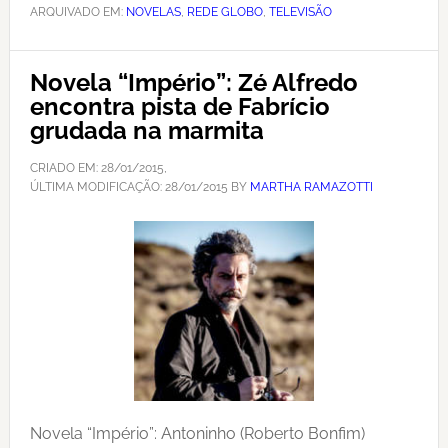
ARQUIVADO EM:
NOVELAS
,
REDE GLOBO
,
TELEVISÃO
Novela “Império”: Zé Alfredo
encontra pista de Fabrício
grudada na marmita
CRIADO EM:
28/01/2015
,
ÚLTIMA MODIFICAÇÃO:
28/01/2015
BY
MARTHA RAMAZOTTI
Novela “Império”: Antoninho (Roberto Bonfim)