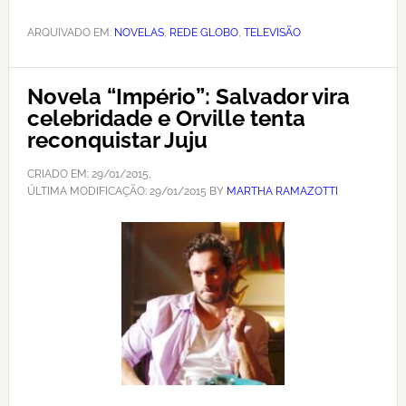
ARQUIVADO EM:
NOVELAS
,
REDE GLOBO
,
TELEVISÃO
Novela “Império”: Salvador vira
celebridade e Orville tenta
reconquistar Juju
CRIADO EM:
29/01/2015
,
ÚLTIMA MODIFICAÇÃO:
29/01/2015
BY
MARTHA RAMAZOTTI