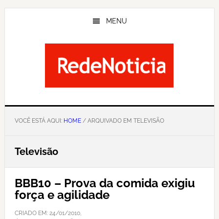
Skip
to
MENU
main
content
VOCÊ ESTÁ AQUI:
HOME
/ ARQUIVADO EM TELEVISÃO
Televisão
BBB10 – Prova da comida exigiu
força e agilidade
CRIADO EM:
24/01/2010
,