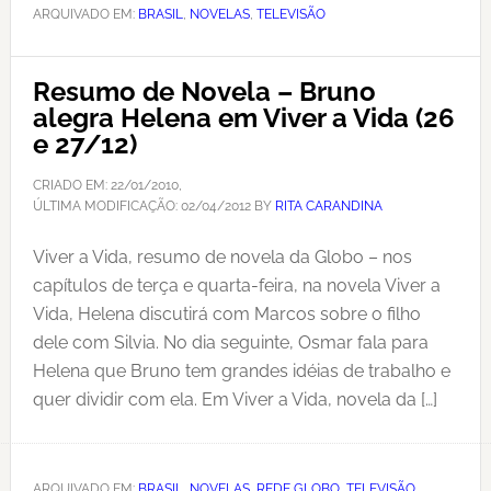
ARQUIVADO EM:
BRASIL
,
NOVELAS
,
TELEVISÃO
Resumo de Novela – Bruno
alegra Helena em Viver a Vida (26
e 27/12)
CRIADO EM:
22/01/2010
,
ÚLTIMA MODIFICAÇÃO:
02/04/2012
BY
RITA CARANDINA
Viver a Vida, resumo de novela da Globo – nos
capítulos de terça e quarta-feira, na novela Viver a
Vida, Helena discutirá com Marcos sobre o filho
dele com Silvia. No dia seguinte, Osmar fala para
Helena que Bruno tem grandes idéias de trabalho e
quer dividir com ela. Em Viver a Vida, novela da […]
ARQUIVADO EM:
BRASIL
,
NOVELAS
,
REDE GLOBO
,
TELEVISÃO