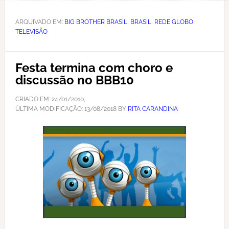
ARQUIVADO EM:
BIG BROTHER BRASIL
,
BRASIL
,
REDE GLOBO
,
TELEVISÃO
Festa termina com choro e
discussão no BBB10
CRIADO EM:
24/01/2010
,
ÚLTIMA MODIFICAÇÃO:
13/08/2018
BY
RITA CARANDINA