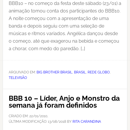
BBB10 – no começo da festa deste sábado (23/01) a
animação tomou conta dos participantes do BBB10.
A noite começou com a apresentação de uma
banda e depois seguiu com uma seleção de
músicas e ritmos variados. Angélica dançou desde
o começo, até que exagerou na bebida e começou
a chorar, com medo do paredão. […]
ARQUIVADO EM:
BIG BROTHER BRASIL
,
BRASIL
,
REDE GLOBO
,
TELEVISÃO
BBB 10 – Líder, Anjo e Monstro da
semana já foram definidos
CRIADO EM:
22/01/2010
,
ÚLTIMA MODIFICAÇÃO:
13/08/2018
BY
RITA CARANDINA