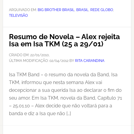
ARQUIVADO EM:
BIG BROTHER BRASIL
,
BRASIL
,
REDE GLOBO
,
TELEVISÃO
Resumo de Novela – Alex rejeita
Isa em Isa TKM (25 a 29/01)
CRIADO EM:
22/01/2010
,
ÚLTIMA MODIFICAÇÃO:
02/04/2012
BY
RITA CARANDINA
Isa TKM Band – o resumo da novela da Band, Isa
TKM, informou que nesta semana Alex vai
decepcionar a sua querida Isa ao declarar o fim do
seu amor. Em Isa TKM, novela da Band, Capítulo 71
– 25.01.10 – Alex decide que não voltará para a
banda e diz a Isa que não […]