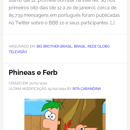
último dia 12, promete bombar na internet. Só nos
primeiros oito dias (de 12 a 20 de janeiro), cerca de
85.739 mensagens em português foram publicadas
no Twitter sobre o BBB 10 e seus participantes. […]
ARQUIVADO EM:
BIG BROTHER BRASIL
,
BRASIL
,
REDE GLOBO
,
TELEVISÃO
Phineas e Ferb
CRIADO EM:
21/01/2010
,
ÚLTIMA MODIFICAÇÃO:
15/02/2010
BY
RITA CARANDINA