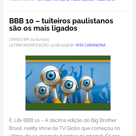
BBB 10 – tuiteiros paulistanos
são os mais ligados
CRIADO EM:
21/01/2010
,
ÚLTIMA MODIFICAÇÃO:
13/08/2018
BY
RITA CARANDINA
E. Life BBB 10 – A décima edição do Big Brother
Brasil, reality show da TV Globo que começou no