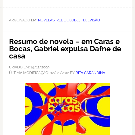
ARQUIVADO EM:
NOVELAS
,
REDE GLOBO
,
TELEVISÃO
Resumo de novela – em Caras e
Bocas, Gabriel expulsa Dafne de
casa
CRIADO EM:
14/11/2009
,
ÚLTIMA MODIFICAÇÃO:
02/04/2012
BY
RITA CARANDINA