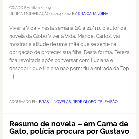
CRIADO EM:
16/11/2009
,
ÚLTIMA MODIFICAÇÃO:
02/04/2012
BY
RITA CARANDINA
Viver a Vida – nesta semana (16 a 21/11), o autor da
novela da Globo Viver a Vida, Manoel Carlos, vai
mostrar a atitude de uma mãe que se sente na
obrigação de proteger sua filha. Desta forma, Tereza
fica revoltada após conversar com Luciana e
descobrir que Helena não permitiu a entrada da Top
[…]
ARQUIVADO EM:
BRASIL
,
NOVELAS
,
REDE GLOBO
,
TELEVISÃO
Resumo de novela – em Cama de
Gato, polícia procura por Gustavo