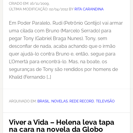
CRIADO EM:
16/11/2009
,
ÚLTIMA MODIFICAÇÃO:
02/04/2012
BY
RITA CARANDINA
Em Poder Paralelo, Rudi (Petrônio Gontijo) vai armar
uma cilada com Bruno (Marcelo Serrado) para
pegar Tony (Gabriel Braga Nunes). Tony, sem
desconfiar de nada, acaba achando que o irmão
quer ajudá-lo contra Bruno e, então, segue para
L’Omertà para encontrá-lo. Mas, na boate, os
seguranças de Tony são rendidos por homens de
Khalid (Fernando […]
ARQUIVADO EM:
BRASIL
,
NOVELAS
,
REDE RECORD
,
TELEVISÃO
Viver a Vida – Helena leva tapa
na cara na novela da Globo