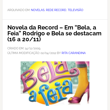
ARQUIVADO EM:
NOVELAS
,
REDE RECORD
,
TELEVISÃO
Novela da Record – Em “Bela, a
Feia” Rodrigo e Bela se destacam
(16 a 20/11)
CRIADO EM:
14/11/2009
,
ÚLTIMA MODIFICAÇÃO:
02/04/2012
BY
RITA CARANDINA