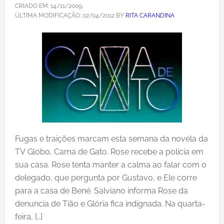
CRIADO EM:
14/11/2009
,
ÚLTIMA MODIFICAÇÃO:
02/04/2012
BY
RITA CARANDINA
Fugas e traições marcam esta semana da novela da
TV Globo, Cama de Gato. Rose recebe a polícia em
sua casa. Rose tenta manter a calma ao falar com o
delegado, que pergunta por Gustavo, e Ele corre
para a casa de Bené. Salviano informa Rose da
denuncia de Tião e Glória fica indignada. Na quarta-
feira, […]