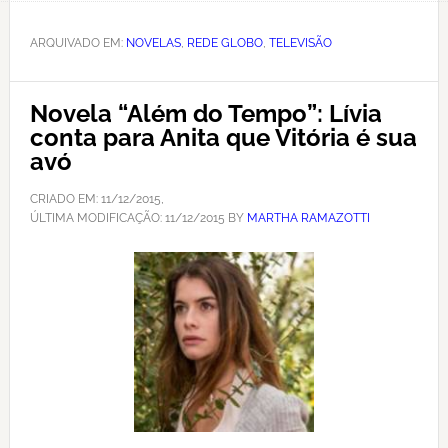
ARQUIVADO EM:
NOVELAS
,
REDE GLOBO
,
TELEVISÃO
Novela “Além do Tempo”: Lívia
conta para Anita que Vitória é sua
avó
CRIADO EM:
11/12/2015
,
ÚLTIMA MODIFICAÇÃO:
11/12/2015
BY
MARTHA RAMAZOTTI