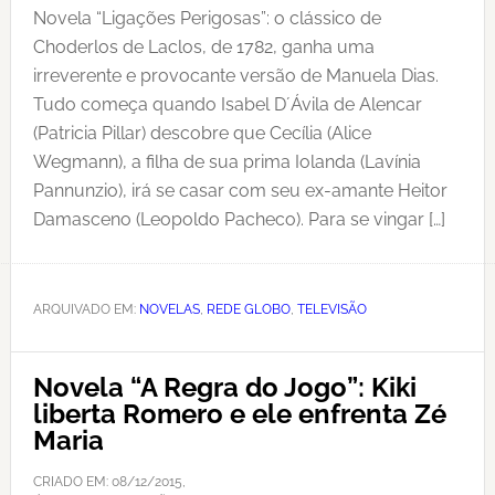
Novela “Ligações Perigosas”: o clássico de
Choderlos de Laclos, de 1782, ganha uma
irreverente e provocante versão de Manuela Dias.
Tudo começa quando Isabel D´Ávila de Alencar
(Patricia Pillar) descobre que Cecília (Alice
Wegmann), a filha de sua prima Iolanda (Lavínia
Pannunzio), irá se casar com seu ex-amante Heitor
Damasceno (Leopoldo Pacheco). Para se vingar […]
ARQUIVADO EM:
NOVELAS
,
REDE GLOBO
,
TELEVISÃO
Novela “A Regra do Jogo”: Kiki
liberta Romero e ele enfrenta Zé
Maria
CRIADO EM:
08/12/2015
,