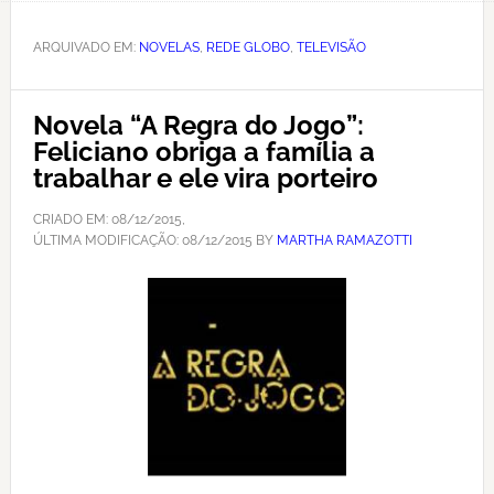
ARQUIVADO EM:
NOVELAS
,
REDE GLOBO
,
TELEVISÃO
Novela “A Regra do Jogo”:
Feliciano obriga a família a
trabalhar e ele vira porteiro
CRIADO EM:
08/12/2015
,
ÚLTIMA MODIFICAÇÃO:
08/12/2015
BY
MARTHA RAMAZOTTI