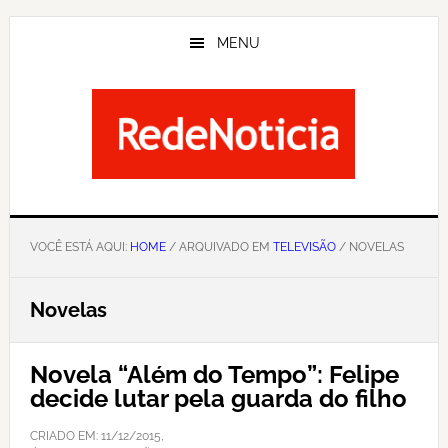
Skip
to
MENU
main
content
VOCÊ ESTÁ AQUI:
HOME
/ ARQUIVADO EM
TELEVISÃO
/ NOVELAS
Novelas
Novela “Além do Tempo”: Felipe
decide lutar pela guarda do filho
CRIADO EM:
11/12/2015
,