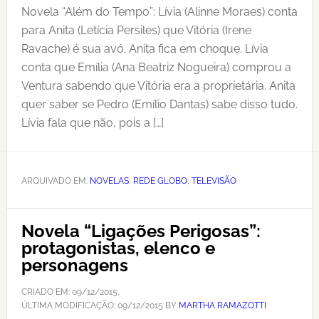
Novela “Além do Tempo”: Lívia (Alinne Moraes) conta
para Anita (Letícia Persiles) que Vitória (Irene
Ravache) é sua avó. Anita fica em choque. Lívia
conta que Emília (Ana Beatriz Nogueira) comprou a
Ventura sabendo que Vitória era a proprietária. Anita
quer saber se Pedro (Emílio Dantas) sabe disso tudo.
Lívia fala que não, pois a […]
ARQUIVADO EM:
NOVELAS
,
REDE GLOBO
,
TELEVISÃO
Novela “Ligações Perigosas”:
protagonistas, elenco e
personagens
CRIADO EM:
09/12/2015
,
ÚLTIMA MODIFICAÇÃO:
09/12/2015
BY
MARTHA RAMAZOTTI