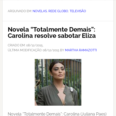
ARQUIVADO EM:
NOVELAS
,
REDE GLOBO
,
TELEVISÃO
Novela “Totalmente Demais”:
Carolina resolve sabotar Eliza
CRIADO EM:
08/12/2015
,
ÚLTIMA MODIFICAÇÃO:
08/12/2015
BY
MARTHA RAMAZOTTI
Novela “Totalmente Demais”: Carolina (Juliana Paes)