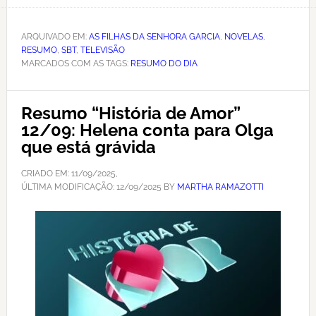
ARQUIVADO EM:
AS FILHAS DA SENHORA GARCIA
,
NOVELAS
,
RESUMO
,
SBT
,
TELEVISÃO
MARCADOS COM AS TAGS:
RESUMO DO DIA
Resumo “História de Amor”
12/09: Helena conta para Olga
que está grávida
CRIADO EM:
11/09/2025
,
ÚLTIMA MODIFICAÇÃO:
12/09/2025
BY
MARTHA RAMAZOTTI