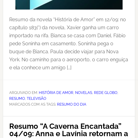
Resumo da novela “História de Amor” em 12/09: no
capítulo 183(*) da novela, Xavier ganha um carro
importado na rifa. Bianca se casa com Daniel. Fábio
pede Soninha em casamento. Soninha pega o
buque de Bianca. Paula decide viajar para Nova
York. No caminho para o aeroporto, o carro enguiça
e ela conhece um amigo […]
ARQUIVADO EM:
HISTÓRIA DE AMOR
,
NOVELAS
,
REDE GLOBO
,
RESUMO
,
TELEVISÃO
MARCADOS COM AS TAGS:
RESUMO DO DIA
Resumo “A Caverna Encantada”
04/09: Anna e Lavínia retornam a