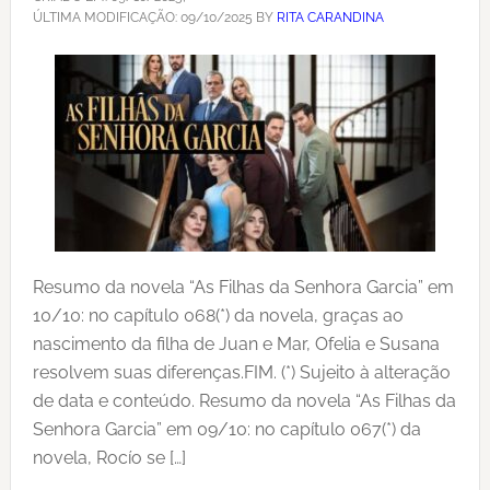
ÚLTIMA MODIFICAÇÃO:
09/10/2025
BY
RITA CARANDINA
Resumo da novela “As Filhas da Senhora Garcia” em
10/10: no capítulo 068(*) da novela, graças ao
nascimento da filha de Juan e Mar, Ofelia e Susana
resolvem suas diferenças.FIM. (*) Sujeito à alteração
de data e conteúdo. Resumo da novela “As Filhas da
Senhora Garcia” em 09/10: no capítulo 067(*) da
novela, Rocío se […]