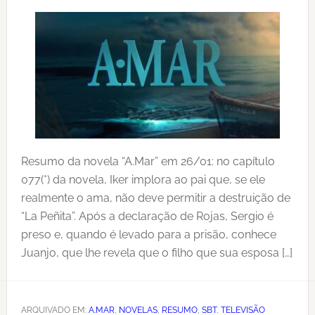
Resumo da novela “A.Mar” em 26/01: no capítulo
077(*) da novela, Iker implora ao pai que, se ele
realmente o ama, não deve permitir a destruição de
“La Peñita”. Após a declaração de Rojas, Sergio é
preso e, quando é levado para a prisão, conhece
Juanjo, que lhe revela que o filho que sua esposa […]
ARQUIVADO EM:
A.MAR
,
NOVELAS
,
RESUMO
,
SBT
,
TELEVISÃO