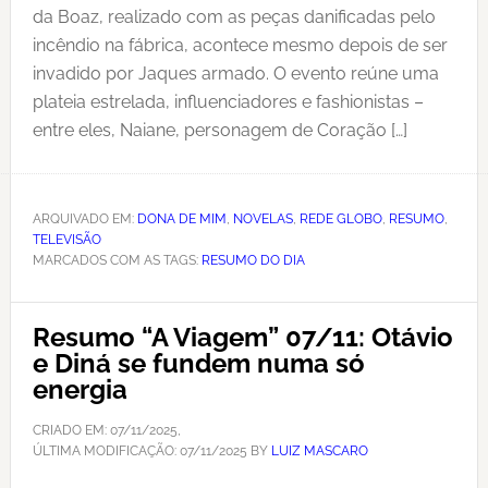
da Boaz, realizado com as peças danificadas pelo
incêndio na fábrica, acontece mesmo depois de ser
invadido por Jaques armado. O evento reúne uma
plateia estrelada, influenciadores e fashionistas –
entre eles, Naiane, personagem de Coração […]
ARQUIVADO EM:
DONA DE MIM
,
NOVELAS
,
REDE GLOBO
,
RESUMO
,
TELEVISÃO
MARCADOS COM AS TAGS:
RESUMO DO DIA
Resumo “A Viagem” 07/11: Otávio
e Diná se fundem numa só
energia
CRIADO EM:
07/11/2025
,
ÚLTIMA MODIFICAÇÃO:
07/11/2025
BY
LUIZ MASCARO