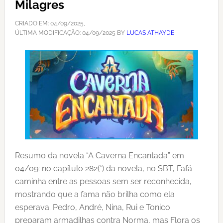
Milagres
CRIADO EM:
04/09/2025
,
ÚLTIMA MODIFICAÇÃO:
04/09/2025
BY
LUCAS ATHAYDE
Resumo da novela “A Caverna Encantada” em
04/09: no capítulo 282(*) da novela, no SBT, Fafá
caminha entre as pessoas sem ser reconhecida,
mostrando que a fama não brilha como ela
esperava. Pedro, André, Nina, Rui e Tonico
preparam armadilhas contra Norma, mas Flora os