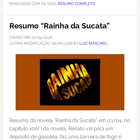
MARCADOS COM AS TAGS:
RESUMO COMPLETO
Resumo “Rainha da Sucata”
CRIADO EM:
02/04/2026
,
ÚLTIMA MODIFICAÇÃO:
08/06/2026
BY
LUIZ MASCARO
Resumo da novela “Rainha da Sucata” em 03/04: no
capítulo 106(*) da novela, Renato vai para um
depósito de gasolina, faz uma barreira de fogo e