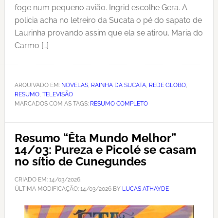
foge num pequeno avião. Ingrid escolhe Gera. A
policia acha no letreiro da Sucata o pé do sapato de
Laurinha provando assim que ela se atirou. Maria do
Carmo […]
ARQUIVADO EM:
NOVELAS
,
RAINHA DA SUCATA
,
REDE GLOBO
,
RESUMO
,
TELEVISÃO
MARCADOS COM AS TAGS:
RESUMO COMPLETO
Resumo “Êta Mundo Melhor”
14/03: Pureza e Picolé se casam
no sítio de Cunegundes
CRIADO EM:
14/03/2026
,
ÚLTIMA MODIFICAÇÃO:
14/03/2026
BY
LUCAS ATHAYDE