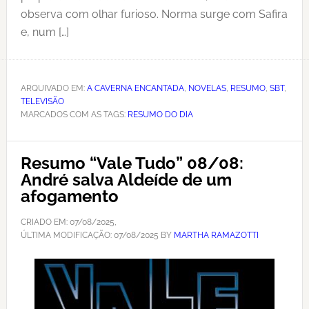
observa com olhar furioso. Norma surge com Safira
e, num […]
ARQUIVADO EM:
A CAVERNA ENCANTADA
,
NOVELAS
,
RESUMO
,
SBT
,
TELEVISÃO
MARCADOS COM AS TAGS:
RESUMO DO DIA
Resumo “Vale Tudo” 08/08:
André salva Aldeíde de um
afogamento
CRIADO EM:
07/08/2025
,
ÚLTIMA MODIFICAÇÃO:
07/08/2025
BY
MARTHA RAMAZOTTI