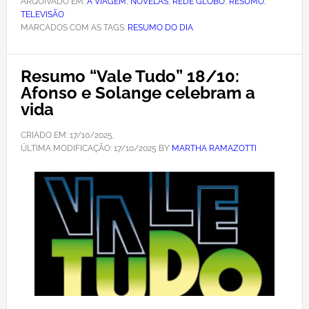
ARQUIVADO EM:
A VIAGEM
,
NOVELAS
,
REDE GLOBO
,
RESUMO
,
TELEVISÃO
MARCADOS COM AS TAGS:
RESUMO DO DIA
Resumo “Vale Tudo” 18/10:
Afonso e Solange celebram a
vida
CRIADO EM:
17/10/2025
,
ÚLTIMA MODIFICAÇÃO:
17/10/2025
BY
MARTHA RAMAZOTTI