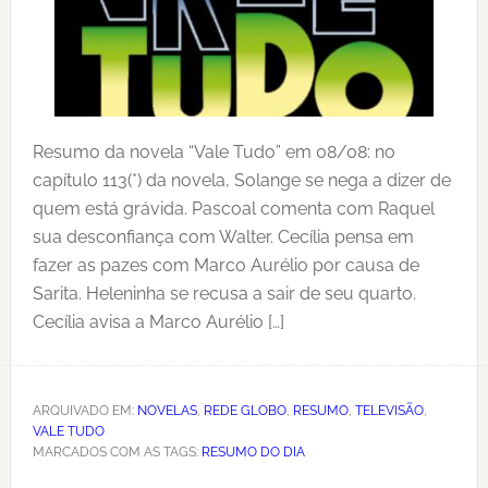
Resumo da novela “Vale Tudo” em 08/08: no
capítulo 113(*) da novela, Solange se nega a dizer de
quem está grávida. Pascoal comenta com Raquel
sua desconfiança com Walter. Cecília pensa em
fazer as pazes com Marco Aurélio por causa de
Sarita. Heleninha se recusa a sair de seu quarto.
Cecília avisa a Marco Aurélio […]
ARQUIVADO EM:
NOVELAS
,
REDE GLOBO
,
RESUMO
,
TELEVISÃO
,
VALE TUDO
MARCADOS COM AS TAGS:
RESUMO DO DIA