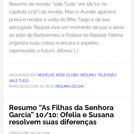
Resumo da novela “Vale Tudo” em 18/10: no
capítulo 173(*) da novela, Marco Aurélio aparece
preso e recebe a visita do filho Tiago e de seu
advogado. Raquel vive um momento de paz e alívio
ao lado de Bartolomeu e Poliana no Paladar. Fátima
organiza suas coisas e encara o espelho,
repensando o futuro. Afonso […]
ARQUIVADO EM:
NOVELAS
,
REDE GLOBO
,
RESUMO
,
TELEVISÃO
,
VALE TUDO
MARCADOS COM AS TAGS:
RESUMO DO DIA
Resumo “As Filhas da Senhora
Garcia” 10/10: Ofelia e Susana
resolvem suas diferenças
CRIADO EM:
09/10/2025
,