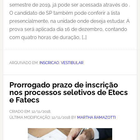
semestre de 2019, já pode ser acessada através do .
O candidato de SP também pode conferir a lista
presencialmente, na unidade onde deseja estudar. A
prova será aplicada dia 16 de dezembro, contando
com quatro horas de duração, […]
ARQUIVADO EM:
INSCRICAO
,
VESTIBULAR
Prorrogado prazo de inscrição
nos processos seletivos de Etecs
e Fatecs
CRIADO EM:
12/11/2018
,
ÚLTIMA MODIFICAÇÃO:
12/11/2018
BY
MARTHA RAMAZOTTI