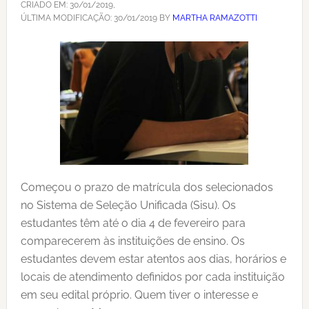
CRIADO EM:
30/01/2019
,
ÚLTIMA MODIFICAÇÃO:
30/01/2019
BY
MARTHA RAMAZOTTI
Começou o prazo de matrícula dos selecionados
no Sistema de Seleção Unificada (Sisu). Os
estudantes têm até o dia 4 de fevereiro para
comparecerem às instituições de ensino. Os
estudantes devem estar atentos aos dias, horários e
locais de atendimento definidos por cada instituição
em seu edital próprio. Quem tiver o interesse e