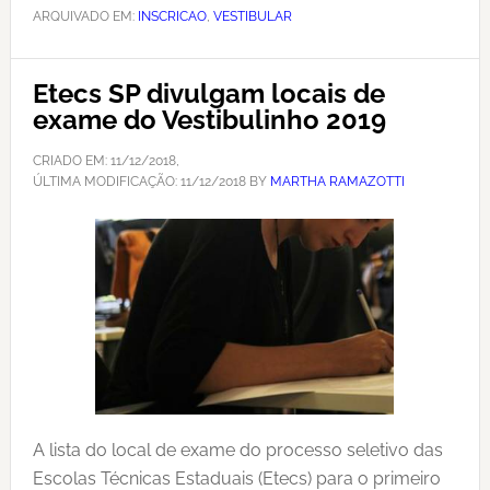
ARQUIVADO EM:
INSCRICAO
,
VESTIBULAR
Etecs SP divulgam locais de
exame do Vestibulinho 2019
CRIADO EM:
11/12/2018
,
ÚLTIMA MODIFICAÇÃO:
11/12/2018
BY
MARTHA RAMAZOTTI
A lista do local de exame do processo seletivo das
Escolas Técnicas Estaduais (Etecs) para o primeiro