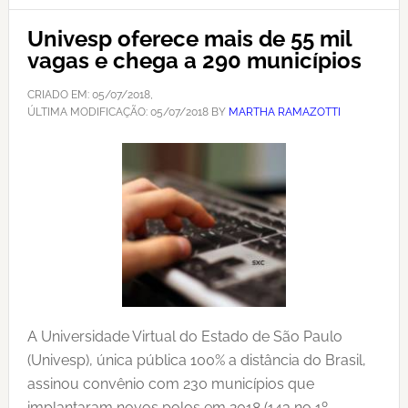
Univesp oferece mais de 55 mil
vagas e chega a 290 municípios
CRIADO EM:
05/07/2018
,
ÚLTIMA MODIFICAÇÃO:
05/07/2018
BY
MARTHA RAMAZOTTI
A Universidade Virtual do Estado de São Paulo
(Univesp), única pública 100% a distância do Brasil,
assinou convênio com 230 municípios que
implantaram novos polos em 2018 (143 no 1º