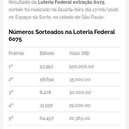
Resultado da
Loteria Federal extração 6075
,
sorteio foi realizado na Quarta-feira dia 17/06/2026
no Espaço da Sorte, na cidade de São Paulo:
Números Sorteados na Loteria Federal
6075
Prêmio
Bilhete
Valor (R$)
1º
53.952
500.000,00
2º
58.694
35.000,00
3º
8.478
30.000,00
4º
31.597
25.000,00
5º
64.457
20.363,00