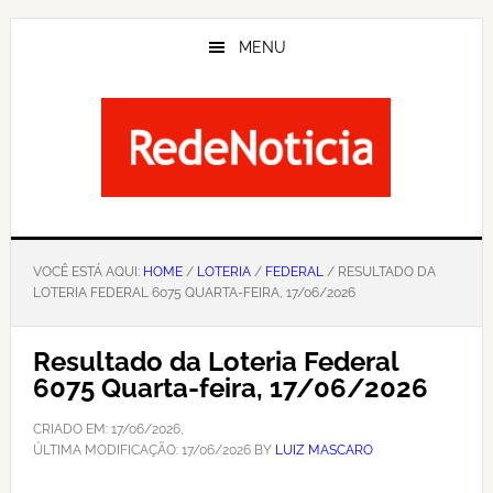
Skip
to
MENU
main
content
VOCÊ ESTÁ AQUI:
HOME
/
LOTERIA
/
FEDERAL
/ RESULTADO DA
LOTERIA FEDERAL 6075 QUARTA-FEIRA, 17/06/2026
Resultado da Loteria Federal
6075 Quarta-feira, 17/06/2026
CRIADO EM:
17/06/2026
,
ÚLTIMA MODIFICAÇÃO:
17/06/2026
BY
LUIZ MASCARO