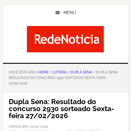
Skip
to
MENU
main
content
VOCÊ ESTÁ AQUI:
HOME
/
LOTERIA
/
DUPLA SENA
/ DUPLA SENA:
RESULTADO DO CONCURSO 2930 SORTEADO SEXTA-FEIRA
27/02/2026
Dupla Sena: Resultado do
concurso 2930 sorteado Sexta-
feira 27/02/2026
CRIADO EM:
27/02/2026
,