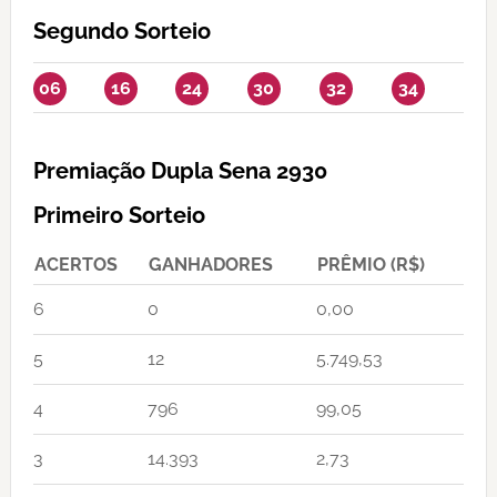
Segundo Sorteio
06
16
24
30
32
34
Premiação Dupla Sena 2930
Primeiro Sorteio
ACERTOS
GANHADORES
PRÊMIO (R$)
6
0
0,00
5
12
5.749,53
4
796
99,05
3
14.393
2,73