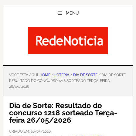
Skip
to
MENU
main
content
VOCÊ ESTÁ AQUI:
HOME
/
LOTERIA
/
DIA DE SORTE
/ DIA DE SORTE:
RESULTADO DO CONCURSO 1218 SORTEADO TERÇA-FEIRA
26/05/2026
Dia de Sorte: Resultado do
concurso 1218 sorteado Terça-
feira 26/05/2026
CRIADO EM:
26/05/2026
,