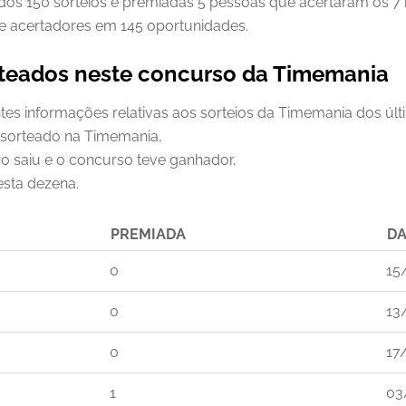
ados 150 sorteios e premiadas 5 pessoas que acertaram os 
e acertadores em 145 oportunidades.
rteados neste concurso da Timemania
ntes informações relativas aos sorteios da Timemania dos úl
 sorteado na Timemania,
o saiu e o concurso teve ganhador,
esta dezena.
PREMIADA
DA
0
15
0
13
0
17
1
03