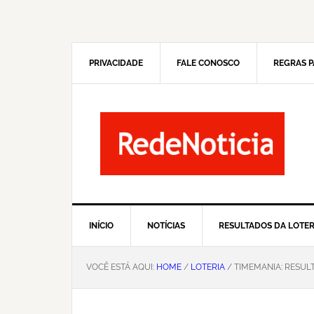
Pular
Skip
para
to
navegação
main
primária
content
PRIVACIDADE
FALE CONOSCO
REGRAS P
INÍCIO
NOTÍCIAS
RESULTADOS DA LOTER
VOCÊ ESTÁ AQUI:
HOME
/
LOTERIA
/ TIMEMANIA: RESUL