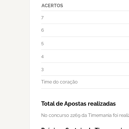
ACERTOS
7
6
5
4
3
Time do coração
Total de Apostas realizadas
No concurso 2269 da Timemania foi reali