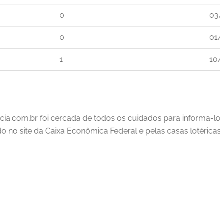
0
03
0
01
1
10
cia.com.br foi cercada de todos os cuidados para informa-l
ado no site da Caixa Econômica Federal e pelas casas lotéricas