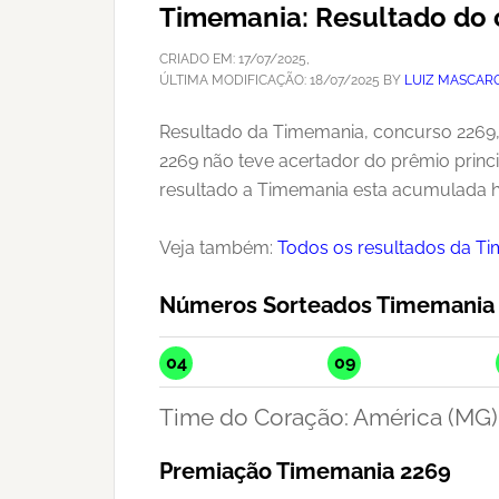
Timemania: Resultado do 
CRIADO EM:
17/07/2025
,
ÚLTIMA MODIFICAÇÃO:
18/07/2025
BY
LUIZ MASCAR
Resultado da Timemania, concurso 2269, 
2269 não teve acertador do prêmio princ
resultado a Timemania esta acumulada h
Veja também:
Todos os resultados da T
Números Sorteados Timemania
04
09
Time do Coração: América (MG)
Premiação Timemania 2269