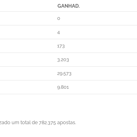
GANHAD.
0
4
173
3.203
29.573
9.801
zado um total de 782.375 apostas.