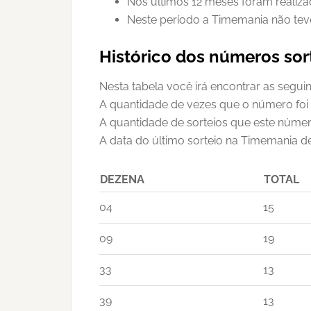
Nos últimos 12 meses foram realiz
Neste período a Timemania não tev
Histórico dos números so
Nesta tabela você irá encontrar as segui
A quantidade de vezes que o número foi
A quantidade de sorteios que este númer
A data do último sorteio na Timemania d
DEZENA
TOTAL
04
15
09
19
33
13
39
13