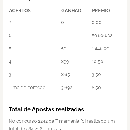
ACERTOS
GANHAD.
PRÊMIO
7
0
0,00
6
1
59.806,32
5
59
1.448,09
4
899
10,50
3
8.651
3,50
Time do coração
3.692
8,50
Total de Apostas realizadas
No concurso 2242 da Timemania foi realizado um
total de 284.736 apostas.