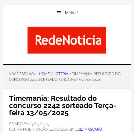
Skip
to
MENU
main
content
VOCÊ ESTÁ AQUI:
HOME
/
LOTERIA
/ TIMEMANIA: RESULTADO DO
CONCURSO 2242 SORTEADO TERÇA-FEIRA 13/05/2025
Timemania: Resultado do
concurso 2242 sorteado Terça-
feira 13/05/2025
CRIADO EM:
13/05/2025
,
ÚLTIMA MODIFICAÇÃO:
14/05/2025
BY
LUIZ MASCARO