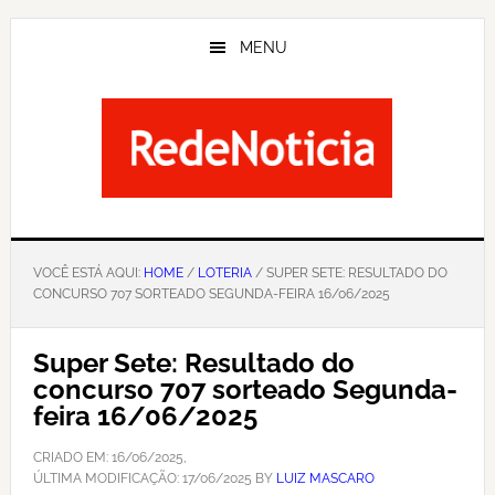
Skip
to
MENU
main
content
VOCÊ ESTÁ AQUI:
HOME
/
LOTERIA
/ SUPER SETE: RESULTADO DO
CONCURSO 707 SORTEADO SEGUNDA-FEIRA 16/06/2025
Super Sete: Resultado do
concurso 707 sorteado Segunda-
feira 16/06/2025
CRIADO EM:
16/06/2025
,
ÚLTIMA MODIFICAÇÃO:
17/06/2025
BY
LUIZ MASCARO