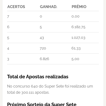
ACERTOS
GANHAD.
PRÊMIO
7
0
0,00
6
5
6.182,75
5
43
1.027,03
4
720
61,33
3
6.826
5,00
Total de Apostas realizadas
No concurso 640 do Super Sete foi realizado um
total de 300.111 apostas.
Próximo Sorteio da Super Sete