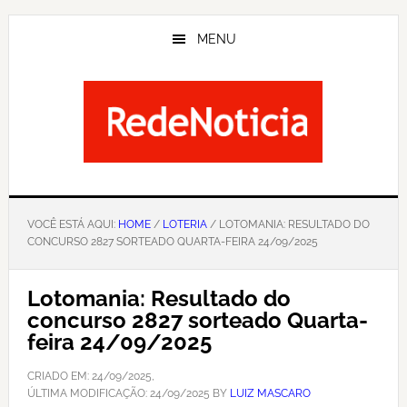
Skip
to
MENU
main
content
VOCÊ ESTÁ AQUI:
HOME
/
LOTERIA
/ LOTOMANIA: RESULTADO DO
CONCURSO 2827 SORTEADO QUARTA-FEIRA 24/09/2025
Lotomania: Resultado do
concurso 2827 sorteado Quarta-
feira 24/09/2025
CRIADO EM:
24/09/2025
,
ÚLTIMA MODIFICAÇÃO:
24/09/2025
BY
LUIZ MASCARO