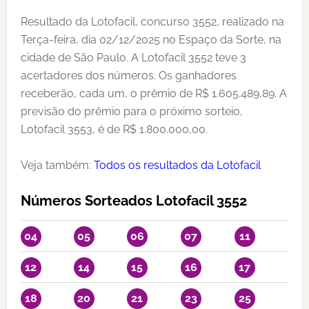
Resultado da Lotofacil, concurso 3552, realizado na
Terça-feira, dia 02/12/2025 no Espaço da Sorte, na
cidade de São Paulo. A Lotofacil 3552 teve 3
acertadores dos números. Os ganhadores
receberão, cada um, o prêmio de R$ 1.605.489,89. A
previsão do prêmio para o próximo sorteio,
Lotofacil 3553, é de R$ 1.800.000,00.
Veja também:
Todos os resultados da Lotofacil
Números Sorteados Lotofacil 3552
04
05
06
07
11
12
14
15
16
17
18
20
21
23
25