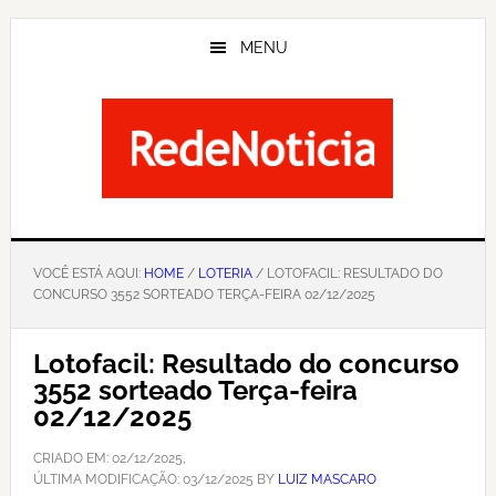
Skip
to
MENU
main
content
VOCÊ ESTÁ AQUI:
HOME
/
LOTERIA
/ LOTOFACIL: RESULTADO DO
CONCURSO 3552 SORTEADO TERÇA-FEIRA 02/12/2025
Lotofacil: Resultado do concurso
3552 sorteado Terça-feira
02/12/2025
CRIADO EM:
02/12/2025
,
ÚLTIMA MODIFICAÇÃO:
03/12/2025
BY
LUIZ MASCARO