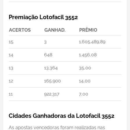
Premiação Lotofacil 3552
ACERTOS
GANHAD.
PRÊMIO
15
3
1.605.489,89
14
648
1.456,08
13
13.364
35,00
12
165.900
14,00
11
922.317
7,00
Cidades Ganhadoras da Lotofacil 3552
As apostas vencedoras foram realizadas nas