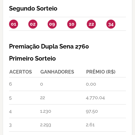
Segundo Sorteio
01
02
09
10
22
34
Premiação Dupla Sena 2760
Primeiro Sorteio
ACERTOS
GANHADORES
PRÊMIO (R$)
6
0
0,00
5
22
4.770,04
4
1.230
97,50
3
2.293
2,61