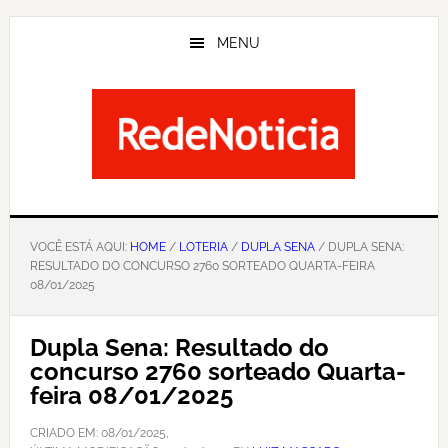
Skip
to
MENU
main
content
VOCÊ ESTÁ AQUI:
HOME
/
LOTERIA
/
DUPLA SENA
/ DUPLA SENA:
RESULTADO DO CONCURSO 2760 SORTEADO QUARTA-FEIRA
08/01/2025
Dupla Sena: Resultado do
concurso 2760 sorteado Quarta-
feira 08/01/2025
CRIADO EM:
08/01/2025
,