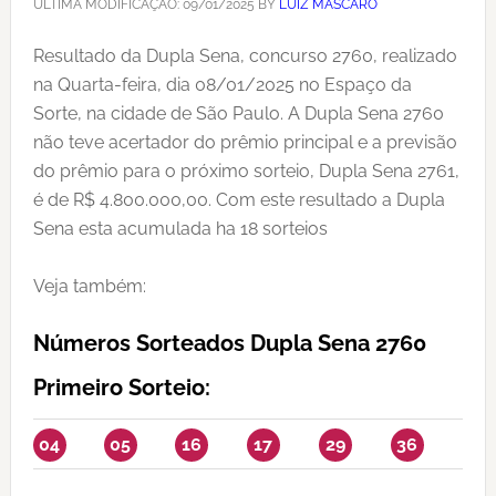
ÚLTIMA MODIFICAÇÃO:
09/01/2025
BY
LUIZ MASCARO
Resultado da Dupla Sena, concurso 2760, realizado
na Quarta-feira, dia 08/01/2025 no Espaço da
Sorte, na cidade de São Paulo. A Dupla Sena 2760
não teve acertador do prêmio principal e a previsão
do prêmio para o próximo sorteio, Dupla Sena 2761,
é de R$ 4.800.000,00. Com este resultado a Dupla
Sena esta acumulada ha 18 sorteios
Veja também:
Números Sorteados Dupla Sena 2760
Primeiro Sorteio:
04
05
16
17
29
36