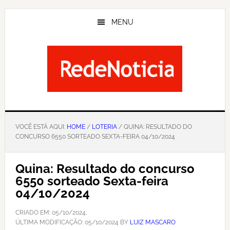
Skip
to
MENU
main
content
VOCÊ ESTÁ AQUI:
HOME
/
LOTERIA
/ QUINA: RESULTADO DO
CONCURSO 6550 SORTEADO SEXTA-FEIRA 04/10/2024
Quina: Resultado do concurso
6550 sorteado Sexta-feira
04/10/2024
CRIADO EM:
05/10/2024
,
ÚLTIMA MODIFICAÇÃO:
05/10/2024
BY
LUIZ MASCARO