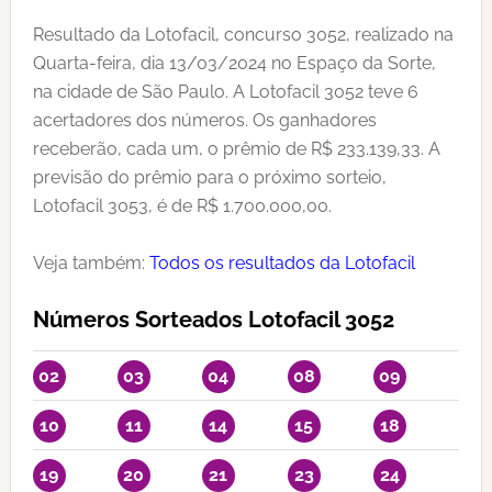
Resultado da Lotofacil, concurso 3052, realizado na
Quarta-feira, dia 13/03/2024 no Espaço da Sorte,
na cidade de São Paulo. A Lotofacil 3052 teve 6
acertadores dos números. Os ganhadores
receberão, cada um, o prêmio de R$ 233.139,33. A
previsão do prêmio para o próximo sorteio,
Lotofacil 3053, é de R$ 1.700.000,00.
Veja também:
Todos os resultados da Lotofacil
Números Sorteados Lotofacil 3052
02
03
04
08
09
10
11
14
15
18
19
20
21
23
24