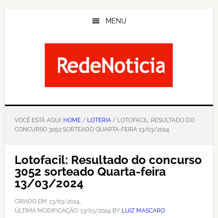
Skip
to
MENU
main
content
VOCÊ ESTÁ AQUI:
HOME
/
LOTERIA
/ LOTOFACIL: RESULTADO DO
CONCURSO 3052 SORTEADO QUARTA-FEIRA 13/03/2024
Lotofacil: Resultado do concurso
3052 sorteado Quarta-feira
13/03/2024
CRIADO EM:
13/03/2024
,
ÚLTIMA MODIFICAÇÃO:
13/03/2024
BY
LUIZ MASCARO