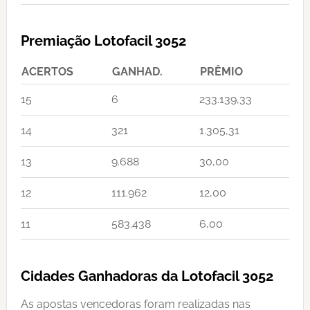
Premiação Lotofacil 3052
ACERTOS
GANHAD.
PRÊMIO
15
6
233.139,33
14
321
1.305,31
13
9.688
30,00
12
111.962
12,00
11
583.438
6,00
Cidades Ganhadoras da Lotofacil 3052
As apostas vencedoras foram realizadas nas