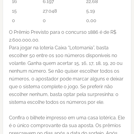
16
6.197
22,68
15
27.048
5,19
0
0
0,00
O Prêmio Previsto para o concurso 1886 é de R$
2.600.000,00.
Para jogar na loteria Caixa “Lotomania”, basta
escolher 50 entre os 100 números disponíveis no
volante. Ganha quem acertar 15, 16, 17, 18, 19, 20 ou
nenhum número. Se não quiser escolher todos os
números, o apostador pode marcar alguns e deixar
que o sistema complete o jogo. Se preferir não
escolher nenhum, basta optar pela surpresinha: o
sistema escolhe todos os números por ele.
Confira o bilhete impresso em uma casa lotérica. Ele
é o único comprovante da sua aposta. Os prêmios
prescrevem 90 dias após a data do sorteio. Após