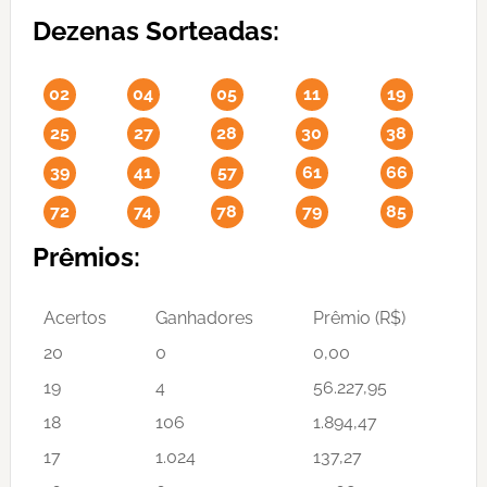
Dezenas Sorteadas:
02
04
05
11
19
25
27
28
30
38
39
41
57
61
66
72
74
78
79
85
Prêmios:
Acertos
Ganhadores
Prêmio (R$)
20
0
0,00
19
4
56.227,95
18
106
1.894,47
17
1.024
137,27