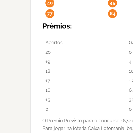
40
45
77
84
Prêmios:
Acertos
G
20
0
19
4
18
1
17
1.
16
6
15
3
0
0
O Prêmio Previsto para o concurso 1872 
Para jogar na loteria Caixa Lotomania, ba