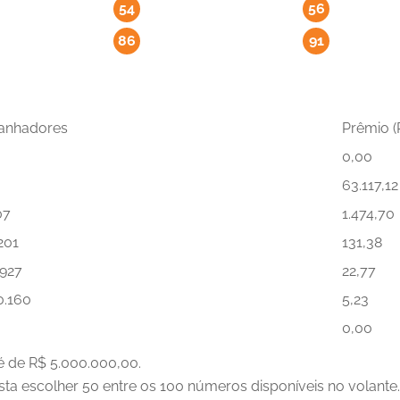
54
56
86
91
anhadores
Prêmio (
0,00
63.117,12
07
1.474,70
201
131,38
.927
22,77
0.160
5,23
0,00
é de R$ 5.000.000,00.
sta escolher 50 entre os 100 números disponíveis no volante. 