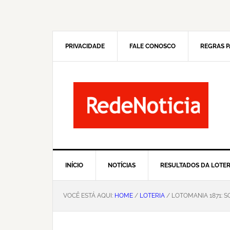
Pular
Skip
para
to
navegação
main
primária
content
PRIVACIDADE
FALE CONOSCO
REGRAS P
INÍCIO
NOTÍCIAS
RESULTADOS DA LOTER
VOCÊ ESTÁ AQUI:
HOME
/
LOTERIA
/ LOTOMANIA 1871: S