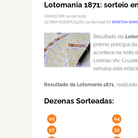
Lotomania 1871: sorteio 
CRIADO EM:
01/06/2018
,
ÚLTIMA MODIFICAÇÃO:
01/06/2018
BY
MARTHA RAM
Resultado da
Loto
prêmio principal da
acontece na noite d
Loterias (Av. Cruze
semana está estaci
Resultado da Lotomania 1871
, realizad
Dezenas Sorteadas:
01
04
27
32