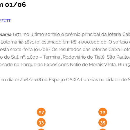
em 01/06
AZOTTI
mania
1871: no último sorteio o prêmio principal da loteria 
 Lotomania 1871 foi estimado em R$ 4.000.000,00. O sorteio 
esta sexta-feira (01/06). Os resultados das loterias Caixa 
iro do Sul, nº. 1.800 – Terminal Rodoviário do Tietê, São Pau
onado no Parque de Exposições Nélio de Morais Vilela, BR 1
o no dia 01/06/2018 no Espaço CAIXA Loterias na cidade de S
07
10
33
35