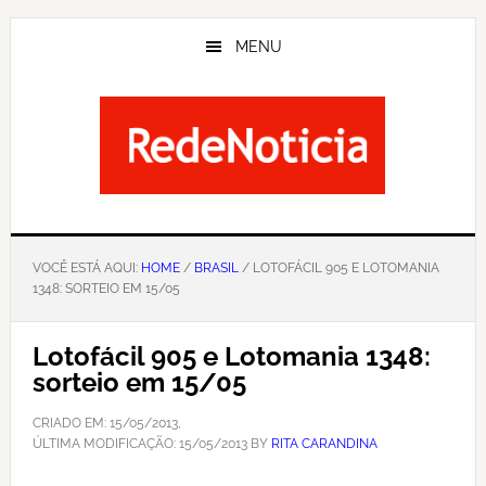
Skip
to
MENU
main
content
VOCÊ ESTÁ AQUI:
HOME
/
BRASIL
/ LOTOFÁCIL 905 E LOTOMANIA
1348: SORTEIO EM 15/05
Lotofácil 905 e Lotomania 1348:
sorteio em 15/05
CRIADO EM:
15/05/2013
,
ÚLTIMA MODIFICAÇÃO:
15/05/2013
BY
RITA CARANDINA