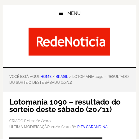
Skip
to
MENU
main
content
VOCÊ ESTÁ AQUI:
HOME
/
BRASIL
/ LOTOMANIA 1090 – RESULTADO
DO SORTEIO DESTE SÁBADO (20/11)
Lotomania 1090 – resultado do
sorteio deste sábado (20/11)
CRIADO EM:
20/11/2010
,
ÚLTIMA MODIFICAÇÃO:
20/11/2010
BY
RITA CARANDINA