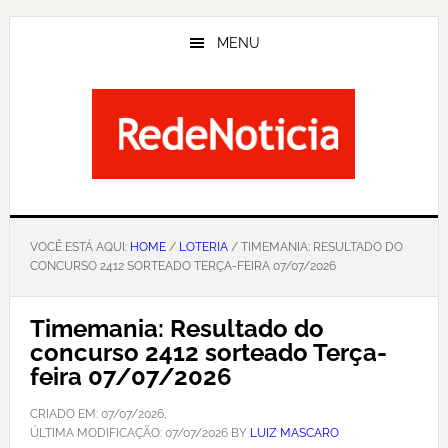
Skip
to
MENU
main
content
VOCÊ ESTÁ AQUI:
HOME
/
LOTERIA
/ TIMEMANIA: RESULTADO DO
CONCURSO 2412 SORTEADO TERÇA-FEIRA 07/07/2026
Timemania: Resultado do
concurso 2412 sorteado Terça-
feira 07/07/2026
CRIADO EM:
07/07/2026
,
ÚLTIMA MODIFICAÇÃO:
07/07/2026
BY
LUIZ MASCARO