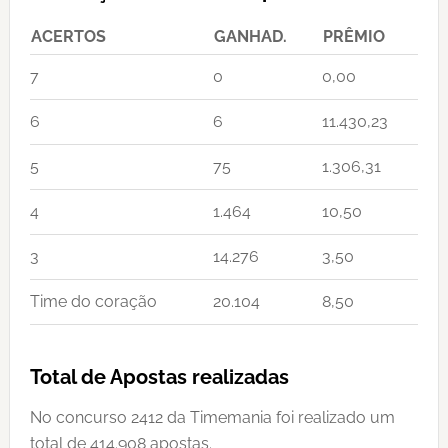
ACERTOS
GANHAD.
PRÊMIO
7
0
0,00
6
6
11.430,23
5
75
1.306,31
4
1.464
10,50
3
14.276
3,50
Time do coração
20.104
8,50
Total de Apostas realizadas
No concurso 2412 da Timemania foi realizado um
total de 414.908 apostas.