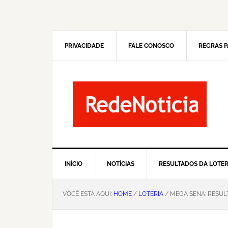
Pular
Skip
para
to
navegação
main
primária
content
PRIVACIDADE
FALE CONOSCO
REGRAS P
INÍCIO
NOTÍCIAS
RESULTADOS DA LOTER
VOCÊ ESTÁ AQUI:
HOME
/
LOTERIA
/ MEGA SENA: RESUL