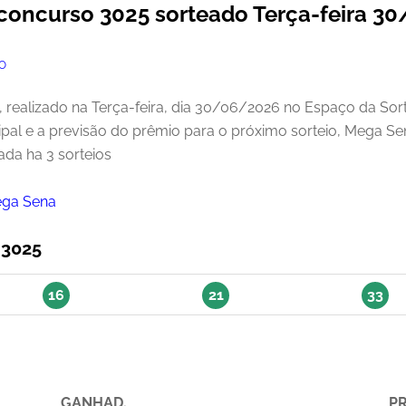
concurso 3025 sorteado Terça-feira 3
O
realizado na Terça-feira, dia 30/06/2026 no Espaço da Sor
ipal e a previsão do prêmio para o próximo sorteio, Mega S
da ha 3 sorteios
ega Sena
 3025
16
21
33
GANHAD.
P