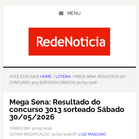
Skip
to
MENU
main
content
VOCÊ ESTÁ AQUI:
HOME
/
LOTERIA
/ MEGA SENA: RESULTADO DO
CONCURSO 3013 SORTEADO SÁBADO 30/05/2026
Mega Sena: Resultado do
concurso 3013 sorteado Sábado
30/05/2026
CRIADO EM:
30/05/2026
,
ÚLTIMA MODIFICAÇÃO:
30/05/2026
BY
LUIZ MASCARO