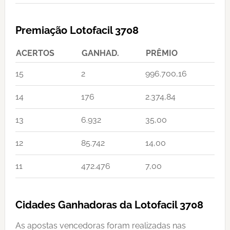
Premiação Lotofacil 3708
ACERTOS
GANHAD.
PRÊMIO
15
2
996.700,16
14
176
2.374,84
13
6.932
35,00
12
85.742
14,00
11
472.476
7,00
Cidades Ganhadoras da Lotofacil 3708
As apostas vencedoras foram realizadas nas