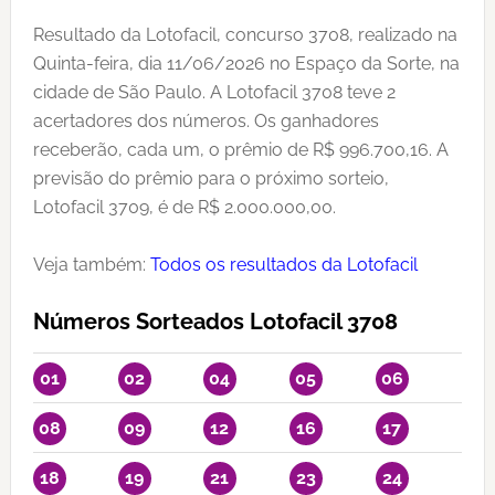
Resultado da Lotofacil, concurso 3708, realizado na
Quinta-feira, dia 11/06/2026 no Espaço da Sorte, na
cidade de São Paulo. A Lotofacil 3708 teve 2
acertadores dos números. Os ganhadores
receberão, cada um, o prêmio de R$ 996.700,16. A
previsão do prêmio para o próximo sorteio,
Lotofacil 3709, é de R$ 2.000.000,00.
Veja também:
Todos os resultados da Lotofacil
Números Sorteados Lotofacil 3708
01
02
04
05
06
08
09
12
16
17
18
19
21
23
24