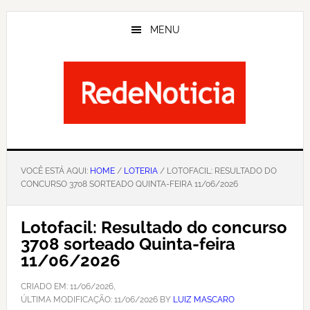
Skip
to
MENU
main
content
VOCÊ ESTÁ AQUI:
HOME
/
LOTERIA
/ LOTOFACIL: RESULTADO DO
CONCURSO 3708 SORTEADO QUINTA-FEIRA 11/06/2026
Lotofacil: Resultado do concurso
3708 sorteado Quinta-feira
11/06/2026
CRIADO EM:
11/06/2026
,
ÚLTIMA MODIFICAÇÃO:
11/06/2026
BY
LUIZ MASCARO