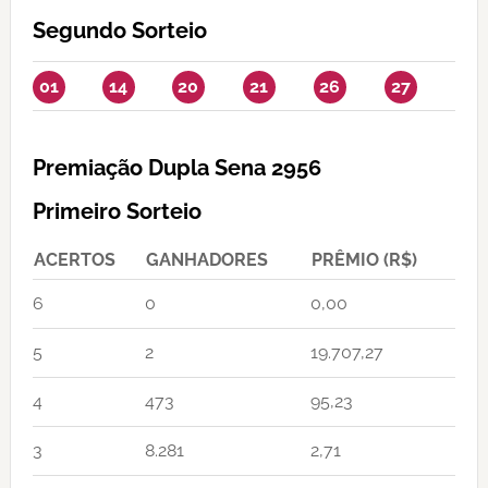
Segundo Sorteio
01
14
20
21
26
27
Premiação Dupla Sena 2956
Primeiro Sorteio
ACERTOS
GANHADORES
PRÊMIO (R$)
6
0
0,00
5
2
19.707,27
4
473
95,23
3
8.281
2,71