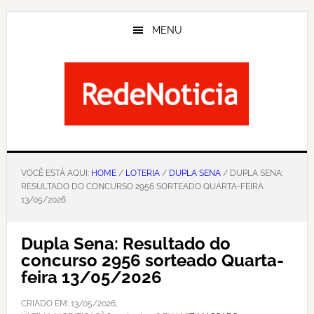
Skip
to
MENU
main
content
VOCÊ ESTÁ AQUI:
HOME
/
LOTERIA
/
DUPLA SENA
/ DUPLA SENA:
RESULTADO DO CONCURSO 2956 SORTEADO QUARTA-FEIRA
13/05/2026
Dupla Sena: Resultado do
concurso 2956 sorteado Quarta-
feira 13/05/2026
CRIADO EM:
13/05/2026
,