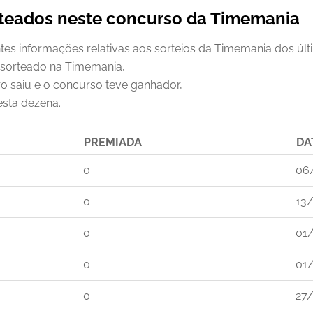
rteados neste concurso da Timemania
ntes informações relativas aos sorteios da Timemania dos úl
 sorteado na Timemania,
o saiu e o concurso teve ganhador,
esta dezena.
PREMIADA
DA
0
06
0
13
0
01
0
01
0
27