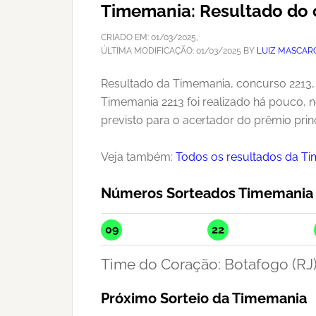
Timemania: Resultado do
CRIADO EM:
01/03/2025
,
ÚLTIMA MODIFICAÇÃO:
01/03/2025
BY
LUIZ MASCAR
Resultado da Timemania, concurso 2213, 
Timemania 2213 foi realizado há pouco, 
previsto para o acertador do prêmio princ
Veja também:
Todos os resultados da T
Números Sorteados Timemania
09
22
Time do Coração: Botafogo (RJ
Próximo Sorteio da Timemania