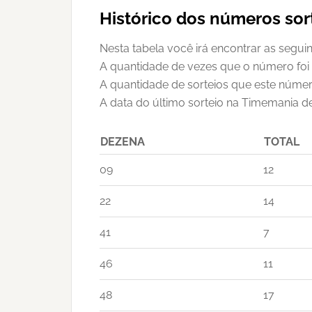
Histórico dos números so
Nesta tabela você irá encontrar as segui
A quantidade de vezes que o número foi
A quantidade de sorteios que este númer
A data do último sorteio na Timemania d
DEZENA
TOTAL
09
12
22
14
41
7
46
11
48
17