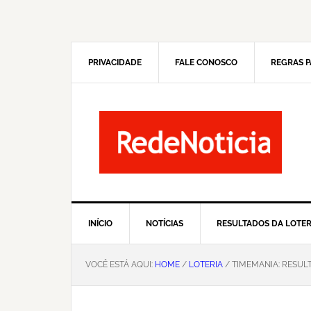
Pular
Skip
para
to
navegação
main
primária
content
PRIVACIDADE
FALE CONOSCO
REGRAS P
INÍCIO
NOTÍCIAS
RESULTADOS DA LOTER
VOCÊ ESTÁ AQUI:
HOME
/
LOTERIA
/ TIMEMANIA: RESUL