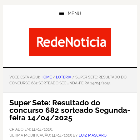
Skip
to
MENU
main
content
VOCÊ ESTÁ AQUI:
HOME
/
LOTERIA
/ SUPER SETE: RESULTADO DO
CONCURSO 682 SORTEADO SEGUNDA-FEIRA 14/04/2025
Super Sete: Resultado do
concurso 682 sorteado Segunda-
feira 14/04/2025
CRIADO EM:
14/04/2025
,
ÚLTIMA MODIFICAÇÃO:
14/04/2025
BY
LUIZ MASCARO