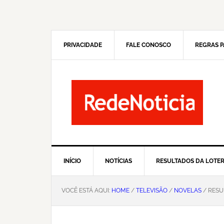
Pular
Skip
para
to
navegação
main
primária
content
PRIVACIDADE
FALE CONOSCO
REGRAS P
INÍCIO
NOTÍCIAS
RESULTADOS DA LOTER
VOCÊ ESTÁ AQUI:
HOME
/
TELEVISÃO
/
NOVELAS
/ RESU