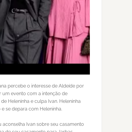
ana percebe o interesse de Aldeíde por
zar um evento com a intenção de
de Heleninha e culpa Ivan. Heleninha
o e se depara com Heleninha.
eu aconselha Ivan sobre seu casamento
ama de seu casamento para Jarbas.