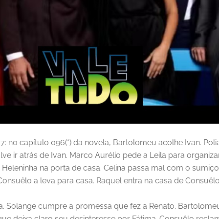
: no capítulo 096(*) da novela, Bartolomeu acolhe Ivan. Poli
lve ir atrás de Ivan. Marco Aurélio pede a Leila para organi
 Heleninha na porta de casa. Celina passa mal com o sumiço 
onsuêlo a leva para casa. Raquel entra na casa de Consuêl
ela. Solange cumpre a promessa que fez a Renato. Bartolom
ue deixa claro seu desinteresse por Fátima. Consuêlo recl