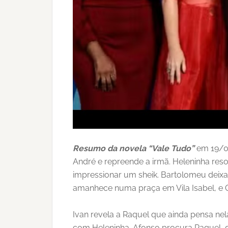
Resumo da novela “Vale Tudo”
em 19/07
André e repreende a irmã. Heleninha reso
impressionar um sheik. Bartolomeu deixa
amanhece numa praça em Vila Isabel, e C
Ivan revela a Raquel que ainda pensa n
com Heleninha. Afonso procura Raquel, q